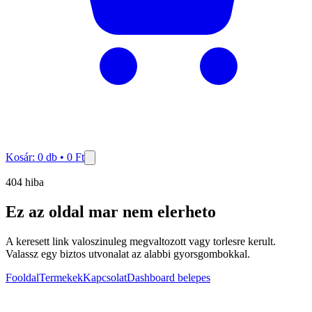
Kosár:
0
db •
0
Ft
404 hiba
Ez az oldal mar nem elerheto
A keresett link valoszinuleg megvaltozott vagy torlesre kerult.
Valassz egy biztos utvonalat az alabbi gyorsgombokkal.
Fooldal
Termekek
Kapcsolat
Dashboard belepes