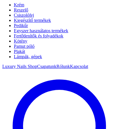
Krém
Reszelő
Csiszolófej
Kiegészítő termékek
Pedikűr
Egyszer használatos termékek
Fertőtlenítők és folyadékok
Kötény
Pamut póló
Plakát
Lámpák, gépek
Luxury Nails Shop
Csapatunk
Rólunk
Kapcsolat