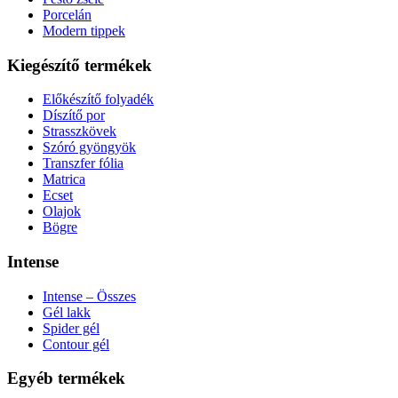
Porcelán
Modern tippek
Kiegészítő termékek
Előkészítő folyadék
Díszítő por
Strasszkövek
Szóró gyöngyök
Transzfer fólia
Matrica
Ecset
Olajok
Bögre
Intense
Intense – Összes
Gél lakk
Spider gél
Contour gél
Egyéb termékek