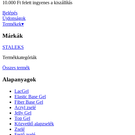
10.000 Ft felett ingyenes a kiszállítás
Belépés
Újdonságok
Termékek
▾
Márkák
STALEKS
Termékkategóriák
Összes termék
Alapanyagok
LacGel
Elastic Base Gel
Fiber Base Gel
Acryl zselé
Jelly Gel
Top Gel
Közvetítő alapzselék
Zselé
Festő zselé