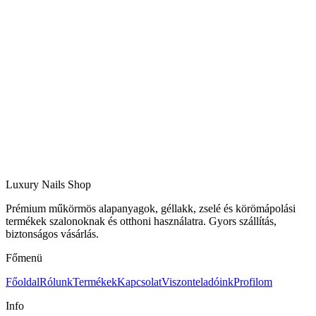
Luxury Nails Shop
Prémium műkörmös alapanyagok, géllakk, zselé és körömápolási
termékek szalonoknak és otthoni használatra. Gyors szállítás,
biztonságos vásárlás.
Főmenü
Főoldal
Rólunk
Termékek
Kapcsolat
Viszonteladóink
Profilom
Info