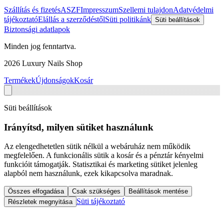
Szállítás és fizetés
ASZF
Impresszum
Szellemi tulajdon
Adatvédelmi
tájékoztató
Elállás a szerződéstől
Süti politikánk
Süti beállítások
Biztonsági adatlapok
Minden jog fenntartva.
2026
Luxury Nails Shop
Termékek
Újdonságok
Kosár
Süti beállítások
Irányítsd, milyen sütiket használunk
Az elengedhetetlen sütik nélkül a webáruház nem működik
megfelelően. A funkcionális sütik a kosár és a pénztár kényelmi
funkcióit támogatják. Statisztikai és marketing sütiket jelenleg
alapból nem használunk, ezek kikapcsolva maradnak.
Összes elfogadása
Csak szükséges
Beállítások mentése
Süti tájékoztató
Részletek megnyitása