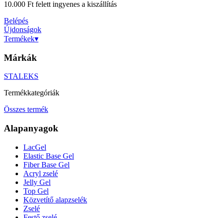
10.000 Ft felett ingyenes a kiszállítás
Belépés
Újdonságok
Termékek
▾
Márkák
STALEKS
Termékkategóriák
Összes termék
Alapanyagok
LacGel
Elastic Base Gel
Fiber Base Gel
Acryl zselé
Jelly Gel
Top Gel
Közvetítő alapzselék
Zselé
Festő zselé