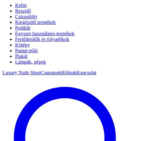
Krém
Reszelő
Csiszolófej
Kiegészítő termékek
Pedikűr
Egyszer használatos termékek
Fertőtlenítők és folyadékok
Kötény
Pamut póló
Plakát
Lámpák, gépek
Luxury Nails Shop
Csapatunk
Rólunk
Kapcsolat