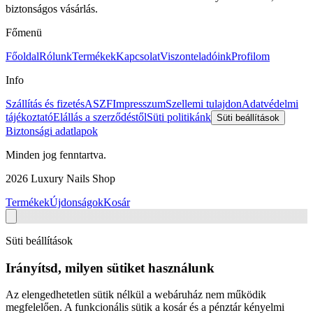
biztonságos vásárlás.
Főmenü
Főoldal
Rólunk
Termékek
Kapcsolat
Viszonteladóink
Profilom
Info
Szállítás és fizetés
ASZF
Impresszum
Szellemi tulajdon
Adatvédelmi
tájékoztató
Elállás a szerződéstől
Süti politikánk
Süti beállítások
Biztonsági adatlapok
Minden jog fenntartva.
2026
Luxury Nails Shop
Termékek
Újdonságok
Kosár
Süti beállítások
Irányítsd, milyen sütiket használunk
Az elengedhetetlen sütik nélkül a webáruház nem működik
megfelelően. A funkcionális sütik a kosár és a pénztár kényelmi