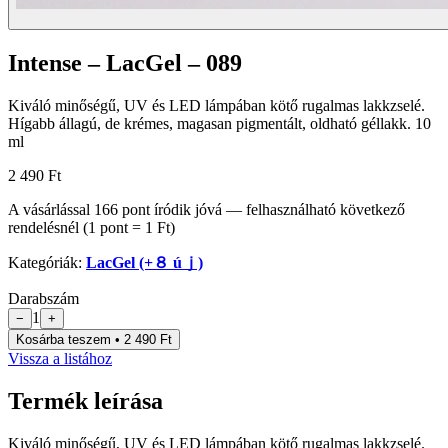
Intense – LacGel – 089
Kiváló minőségű, UV és LED lámpában kötő rugalmas lakkzselé.
Hígabb állagú, de krémes, magasan pigmentált, oldható géllakk. 10
ml
2 490 Ft
A vásárlással
166
pont
íródik jóvá — felhasználható következő
rendelésnél (1 pont = 1 Ft)
Kategóriák:
LacGel (+８ úｊ)
Darabszám
1
−
+
Kosárba teszem • 2 490 Ft
Vissza a listához
Termék leírása
Kiváló minőségű, UV és LED lámpában kötő rugalmas lakkzselé.