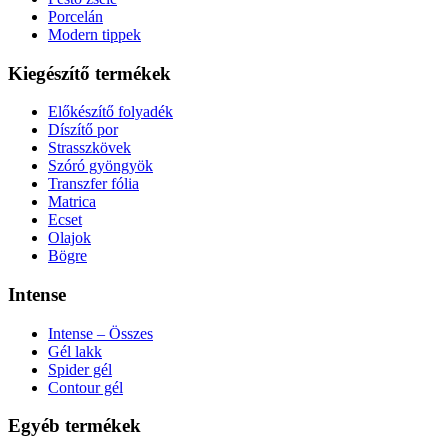
Porcelán
Modern tippek
Kiegészítő termékek
Előkészítő folyadék
Díszítő por
Strasszkövek
Szóró gyöngyök
Transzfer fólia
Matrica
Ecset
Olajok
Bögre
Intense
Intense – Összes
Gél lakk
Spider gél
Contour gél
Egyéb termékek