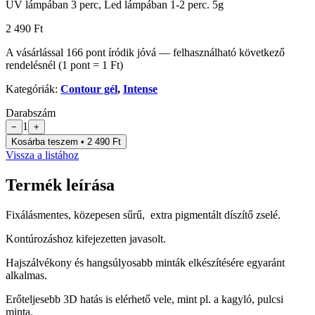
UV lámpában 3 perc, Led lámpában 1-2 perc. 5g
2 490 Ft
A vásárlással
166
pont
íródik jóvá — felhasználható következő
rendelésnél (1 pont = 1 Ft)
Kategóriák:
Contour gél
,
Intense
Darabszám
1
−
+
Kosárba teszem • 2 490 Ft
Vissza a listához
Termék leírása
Fixálásmentes, közepesen sűrű, extra pigmentált díszítő zselé.
Kontúrozáshoz kifejezetten javasolt.
Hajszálvékony és hangsúlyosabb minták elkészítésére egyaránt
alkalmas.
Erőteljesebb 3D hatás is elérhető vele, mint pl. a kagyló, pulcsi
minta.