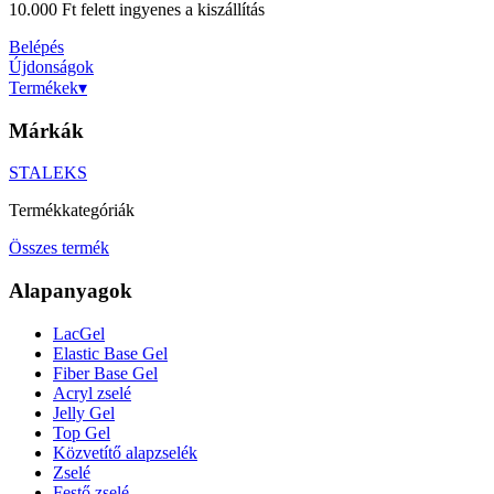
10.000 Ft felett ingyenes a kiszállítás
Belépés
Újdonságok
Termékek
▾
Márkák
STALEKS
Termékkategóriák
Összes termék
Alapanyagok
LacGel
Elastic Base Gel
Fiber Base Gel
Acryl zselé
Jelly Gel
Top Gel
Közvetítő alapzselék
Zselé
Festő zselé