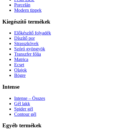
Porcelán
Modern tippek
Kiegészítő termékek
Előkészítő folyadék
Díszítő por
Strasszkövek
Szóró gyöngyök
Transzfer fólia
Matrica
Ecset
Olajok
Bögre
Intense
Intense – Összes
Gél lakk
Spider gél
Contour gél
Egyéb termékek