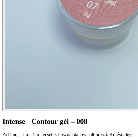
Intense - Contour gél – 008
Art line, 11 ml, 5 ml ecsetek használata javasolt hozzá. Kötési ideje