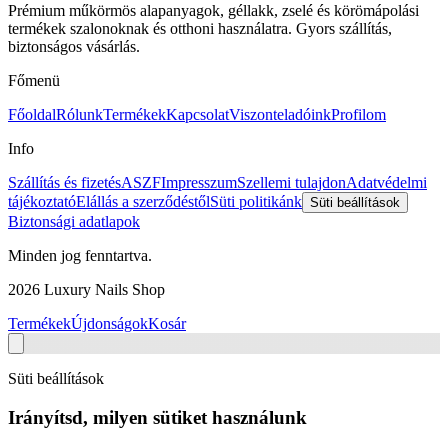
Prémium műkörmös alapanyagok, géllakk, zselé és körömápolási
termékek szalonoknak és otthoni használatra. Gyors szállítás,
biztonságos vásárlás.
Főmenü
Főoldal
Rólunk
Termékek
Kapcsolat
Viszonteladóink
Profilom
Info
Szállítás és fizetés
ASZF
Impresszum
Szellemi tulajdon
Adatvédelmi
tájékoztató
Elállás a szerződéstől
Süti politikánk
Süti beállítások
Biztonsági adatlapok
Minden jog fenntartva.
2026
Luxury Nails Shop
Termékek
Újdonságok
Kosár
Süti beállítások
Irányítsd, milyen sütiket használunk