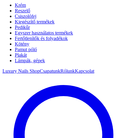
Krém
Reszelő
Csiszolófej
Kiegészítő termékek
Pedikűr
Egyszer használatos termékek
Fertőtlenítők és folyadékok
Kötény
Pamut póló
Plakát
Lámpák, gépek
Luxury Nails Shop
Csapatunk
Rólunk
Kapcsolat