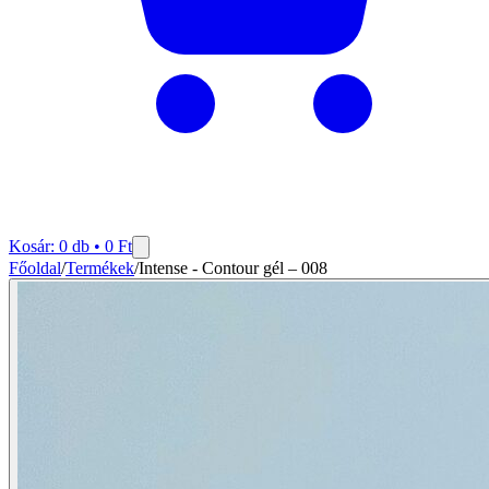
Kosár:
0
db •
0
Ft
Főoldal
/
Termékek
/
Intense - Contour gél – 008