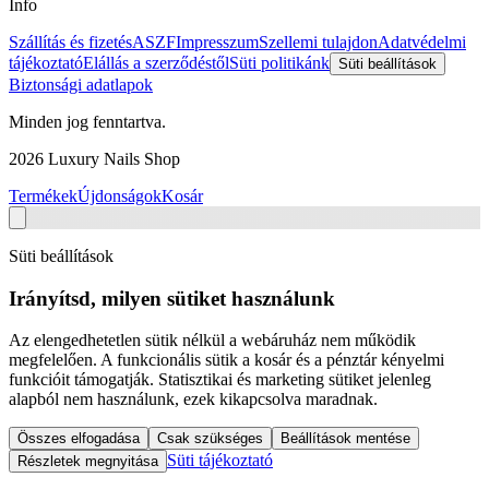
Info
Szállítás és fizetés
ASZF
Impresszum
Szellemi tulajdon
Adatvédelmi
tájékoztató
Elállás a szerződéstől
Süti politikánk
Süti beállítások
Biztonsági adatlapok
Minden jog fenntartva.
2026
Luxury Nails Shop
Termékek
Újdonságok
Kosár
Süti beállítások
Irányítsd, milyen sütiket használunk
Az elengedhetetlen sütik nélkül a webáruház nem működik
megfelelően. A funkcionális sütik a kosár és a pénztár kényelmi
funkcióit támogatják. Statisztikai és marketing sütiket jelenleg
alapból nem használunk, ezek kikapcsolva maradnak.
Összes elfogadása
Csak szükséges
Beállítások mentése
Süti tájékoztató
Részletek megnyitása