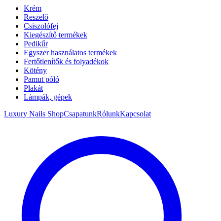
Krém
Reszelő
Csiszolófej
Kiegészítő termékek
Pedikűr
Egyszer használatos termékek
Fertőtlenítők és folyadékok
Kötény
Pamut póló
Plakát
Lámpák, gépek
Luxury Nails Shop
Csapatunk
Rólunk
Kapcsolat