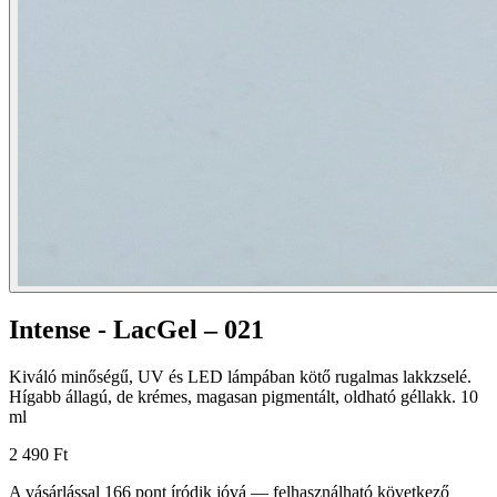
Intense - LacGel – 021
Kiváló minőségű, UV és LED lámpában kötő rugalmas lakkzselé.
Hígabb állagú, de krémes, magasan pigmentált, oldható géllakk. 10
ml
2 490 Ft
A vásárlással
166
pont
íródik jóvá — felhasználható következő