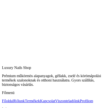
Luxury Nails Shop
Prémium műkörmös alapanyagok, géllakk, zselé és körömápolási
termékek szalonoknak és otthoni használatra. Gyors szállítás,
biztonságos vásárlás.
Főmenü
Főoldal
Rólunk
Termékek
Kapcsolat
Viszonteladóink
Profilom