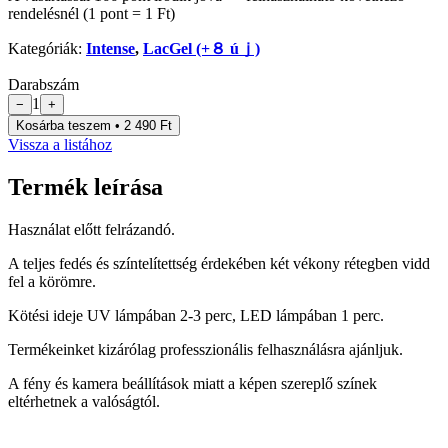
rendelésnél (1 pont = 1 Ft)
Kategóriák:
Intense
,
LacGel (+８ úｊ)
Darabszám
1
−
+
Kosárba teszem • 2 490 Ft
Vissza a listához
Termék leírása
Használat előtt felrázandó.
A teljes fedés és színtelítettség érdekében két vékony rétegben vidd
fel a körömre.
Kötési ideje UV lámpában 2-3 perc, LED lámpában 1 perc.
Termékeinket kizárólag professzionális felhasználásra ajánljuk.
A fény és kamera beállítások miatt a képen szereplő színek
eltérhetnek a valóságtól.