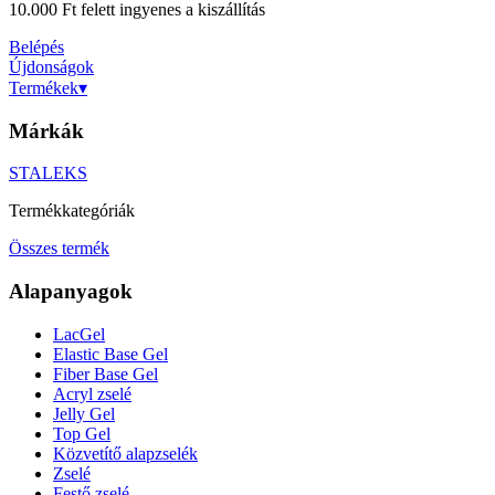
10.000 Ft felett ingyenes a kiszállítás
Belépés
Újdonságok
Termékek
▾
Márkák
STALEKS
Termékkategóriák
Összes termék
Alapanyagok
LacGel
Elastic Base Gel
Fiber Base Gel
Acryl zselé
Jelly Gel
Top Gel
Közvetítő alapzselék
Zselé
Festő zselé