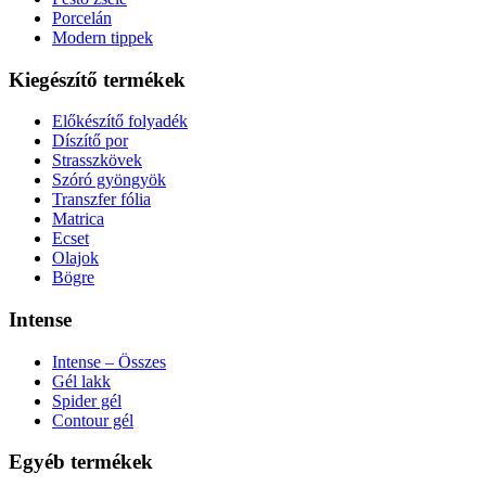
Porcelán
Modern tippek
Kiegészítő termékek
Előkészítő folyadék
Díszítő por
Strasszkövek
Szóró gyöngyök
Transzfer fólia
Matrica
Ecset
Olajok
Bögre
Intense
Intense – Összes
Gél lakk
Spider gél
Contour gél
Egyéb termékek