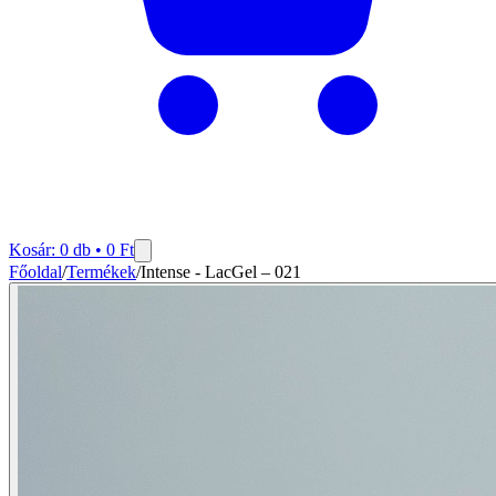
Kosár:
0
db •
0
Ft
Főoldal
/
Termékek
/
Intense - LacGel – 021