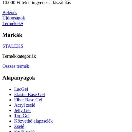
10.000 Ft felett ingyenes a kiszállítás
Belépés
Újdonságok
Termékek
▾
Márkák
STALEKS
Termékkategóriák
Összes termék
Alapanyagok
LacGel
Elastic Base Gel
Fiber Base Gel
Acryl zselé
Jelly Gel
Top Gel
Közvetítő alapzselék
Zselé
Festő zselé