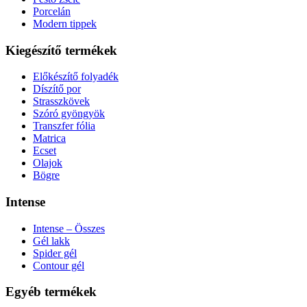
Porcelán
Modern tippek
Kiegészítő termékek
Előkészítő folyadék
Díszítő por
Strasszkövek
Szóró gyöngyök
Transzfer fólia
Matrica
Ecset
Olajok
Bögre
Intense
Intense – Összes
Gél lakk
Spider gél
Contour gél
Egyéb termékek