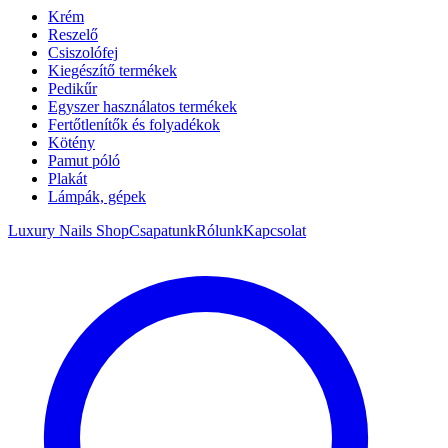
Krém
Reszelő
Csiszolófej
Kiegészítő termékek
Pedikűr
Egyszer használatos termékek
Fertőtlenítők és folyadékok
Kötény
Pamut póló
Plakát
Lámpák, gépek
Luxury Nails Shop
Csapatunk
Rólunk
Kapcsolat