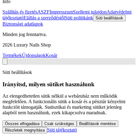
Info
Szállítás és fizetés
ASZF
Impresszum
Szellemi tulajdon
Adatvédelmi
tájékoztató
Elállás a szerződéstől
Süti politikánk
Süti beállítások
Biztonsági adatlapok
Minden jog fenntartva.
2026
Luxury Nails Shop
Termékek
Újdonságok
Kosár
Süti beállítások
Irányítsd, milyen sütiket használunk
Az elengedhetetlen sütik nélkül a webáruház nem működik
megfelelően. A funkcionális sütik a kosár és a pénztár kényelmi
funkcióit támogatják. Statisztikai és marketing sütiket jelenleg
alapból nem használunk, ezek kikapcsolva maradnak.
Összes elfogadása
Csak szükséges
Beállítások mentése
Süti tájékoztató
Részletek megnyitása