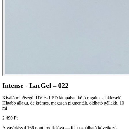
Intense - LacGel – 022
Kiváló minőségű, UV és LED lámpában kötő rugalmas lakkzselé.
Hígabb állagú, de krémes, magasan pigmentált, oldható géllakk. 10
ml
2 490 Ft
A vásárlással
166
pont
íródik jóvá — felhasználható következő