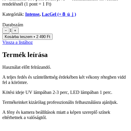
rendelésnél (1 pont = 1 Ft)
Kategóriák:
Intense
,
LacGel (+８ úｊ)
Darabszám
1
−
+
Kosárba teszem • 2 490 Ft
Vissza a listához
Termék leírása
Használat előtt felrázandó.
A teljes fedés és színtelítettség érdekében két vékony rétegben vidd
fel a körömre.
Kötési ideje UV lámpában 2-3 perc, LED lámpában 1 perc.
Termékeinket kizárólag professzionális felhasználásra ajánljuk.
A fény és kamera beállítások miatt a képen szereplő színek
eltérhetnek a valóságtól.