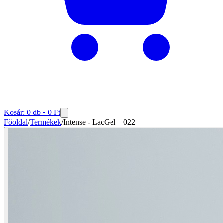
Kosár:
0
db •
0
Ft
Főoldal
/
Termékek
/
Intense - LacGel – 022