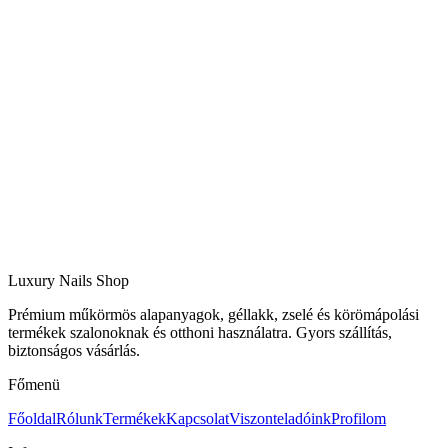
Luxury Nails Shop
Prémium műkörmös alapanyagok, géllakk, zselé és körömápolási
termékek szalonoknak és otthoni használatra. Gyors szállítás,
biztonságos vásárlás.
Főmenü
Főoldal
Rólunk
Termékek
Kapcsolat
Viszonteladóink
Profilom