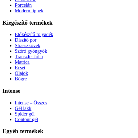
Porcelán
Modern tippek
Kiegészítő termékek
Előkészítő folyadék
Díszítő por
Strasszkövek
Szóró gyöngyök
Transzfer fólia
Matrica
Ecset
Olajok
Bögre
Intense
Intense – Összes
Gél lakk
Spider gél
Contour gél
Egyéb termékek