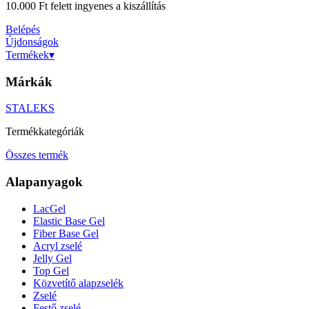
10.000 Ft felett ingyenes a kiszállítás
Belépés
Újdonságok
Termékek
▾
Márkák
STALEKS
Termékkategóriák
Összes termék
Alapanyagok
LacGel
Elastic Base Gel
Fiber Base Gel
Acryl zselé
Jelly Gel
Top Gel
Közvetítő alapzselék
Zselé
Festő zselé