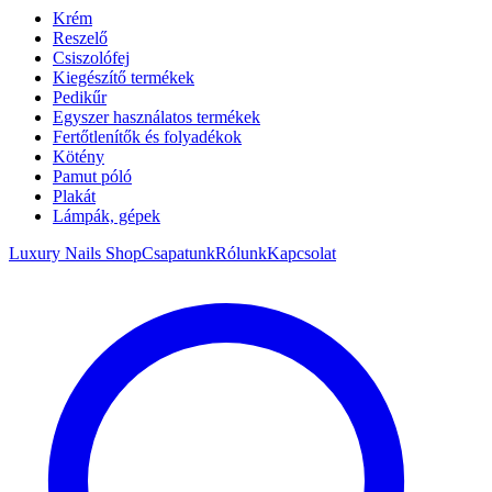
Krém
Reszelő
Csiszolófej
Kiegészítő termékek
Pedikűr
Egyszer használatos termékek
Fertőtlenítők és folyadékok
Kötény
Pamut póló
Plakát
Lámpák, gépek
Luxury Nails Shop
Csapatunk
Rólunk
Kapcsolat