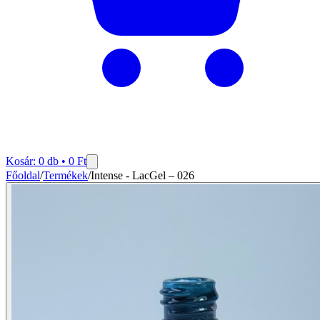
Kosár:
0
db •
0
Ft
Főoldal
/
Termékek
/
Intense - LacGel – 026