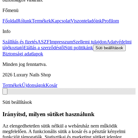
Főmenü
Főoldal
Rólunk
Termékek
Kapcsolat
Viszonteladóink
Profilom
Info
Szállítás és fizetés
ASZF
Impresszum
Szellemi tulajdon
Adatvédelmi
tájékoztató
Elállás a szerződéstől
Süti politikánk
Süti beállítások
Biztonsági adatlapok
Minden jog fenntartva.
2026
Luxury Nails Shop
Termékek
Újdonságok
Kosár
Süti beállítások
Irányítsd, milyen sütiket használunk
Az elengedhetetlen sütik nélkül a webáruház nem működik
megfelelően. A funkcionális sütik a kosár és a pénztár kényelmi
funkcióit támogatják. Statisztikai és marketing sütiket jelenleg