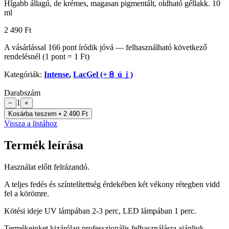
Hígabb állagú, de krémes, magasan pigmentált, oldható géllakk. 10
ml
2 490 Ft
A vásárlással
166
pont
íródik jóvá — felhasználható következő
rendelésnél (1 pont = 1 Ft)
Kategóriák:
Intense
,
LacGel (+８ úｊ)
Darabszám
1
−
+
Kosárba teszem • 2 490 Ft
Vissza a listához
Termék leírása
Használat előtt felrázandó.
A teljes fedés és színtelítettség érdekében két vékony rétegben vidd
fel a körömre.
Kötési ideje UV lámpában 2-3 perc, LED lámpában 1 perc.
Termékeinket kizárólag professzionális felhasználásra ajánljuk.