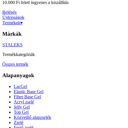
10.000 Ft felett ingyenes a kiszállítás
Belépés
Újdonságok
Termékek
▾
Márkák
STALEKS
Termékkategóriák
Összes termék
Alapanyagok
LacGel
Elastic Base Gel
Fiber Base Gel
Acryl zselé
Jelly Gel
Top Gel
Közvetítő alapzselék
Zselé
Festő zselé