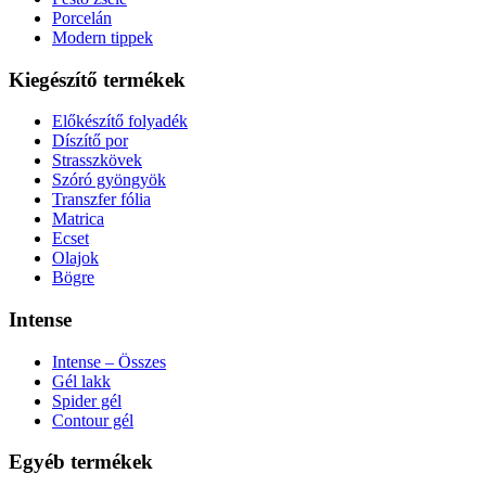
Porcelán
Modern tippek
Kiegészítő termékek
Előkészítő folyadék
Díszítő por
Strasszkövek
Szóró gyöngyök
Transzfer fólia
Matrica
Ecset
Olajok
Bögre
Intense
Intense – Összes
Gél lakk
Spider gél
Contour gél
Egyéb termékek