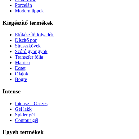
Porcelán
Modern tippek
Kiegészítő termékek
Előkészítő folyadék
Díszítő por
Strasszkövek
Szóró gyöngyök
Transzfer fólia
Matrica
Ecset
Olajok
Bögre
Intense
Intense – Összes
Gél lakk
Spider gél
Contour gél
Egyéb termékek