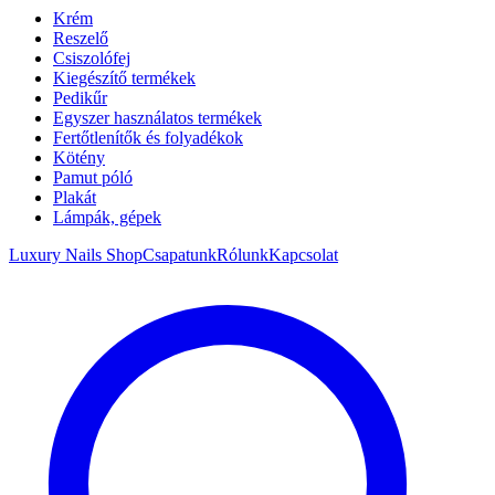
Krém
Reszelő
Csiszolófej
Kiegészítő termékek
Pedikűr
Egyszer használatos termékek
Fertőtlenítők és folyadékok
Kötény
Pamut póló
Plakát
Lámpák, gépek
Luxury Nails Shop
Csapatunk
Rólunk
Kapcsolat