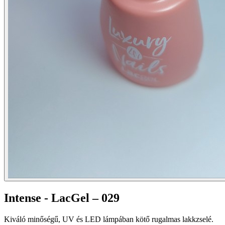
Intense - LacGel – 029
Kiváló minőségű, UV és LED lámpában kötő rugalmas lakkzselé.