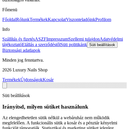
Főmenü
Főoldal
Rólunk
Termékek
Kapcsolat
Viszonteladóink
Profilom
Info
Szállítás és fizetés
ASZF
Impresszum
Szellemi tulajdon
Adatvédelmi
tájékoztató
Elállás a szerződéstől
Süti politikánk
Süti beállítások
Biztonsági adatlapok
Minden jog fenntartva.
2026
Luxury Nails Shop
Termékek
Újdonságok
Kosár
Süti beállítások
Irányítsd, milyen sütiket használunk
Az elengedhetetlen sütik nélkül a webáruház nem működik
megfelelően. A funkcionális sütik a kosár és a pénztár kényelmi
funkcióit támogatják. Statisztikai és marketing sütiket jelenleg