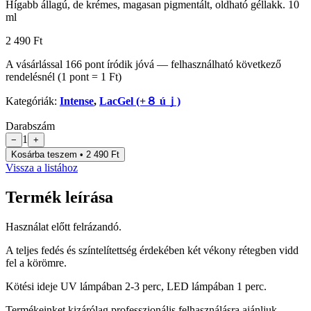
Hígabb állagú, de krémes, magasan pigmentált, oldható géllakk. 10
ml
2 490 Ft
A vásárlással
166
pont
íródik jóvá — felhasználható következő
rendelésnél (1 pont = 1 Ft)
Kategóriák:
Intense
,
LacGel (+８ úｊ)
Darabszám
1
−
+
Kosárba teszem • 2 490 Ft
Vissza a listához
Termék leírása
Használat előtt felrázandó.
A teljes fedés és színtelítettség érdekében két vékony rétegben vidd
fel a körömre.
Kötési ideje UV lámpában 2-3 perc, LED lámpában 1 perc.
Termékeinket kizárólag professzionális felhasználásra ajánljuk.