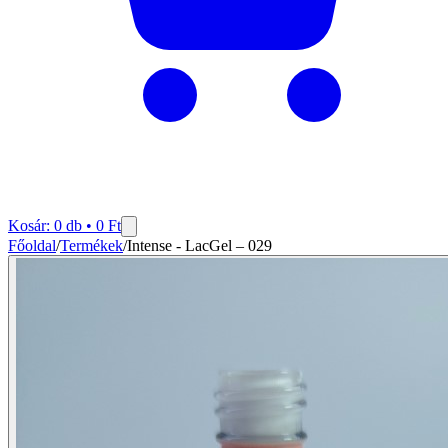
Kosár:
0
db •
0
Ft
Főoldal
/
Termékek
/
Intense - LacGel – 029