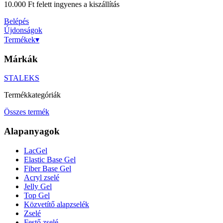
10.000 Ft felett ingyenes a kiszállítás
Belépés
Újdonságok
Termékek
▾
Márkák
STALEKS
Termékkategóriák
Összes termék
Alapanyagok
LacGel
Elastic Base Gel
Fiber Base Gel
Acryl zselé
Jelly Gel
Top Gel
Közvetítő alapzselék
Zselé
Festő zselé