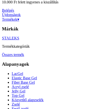
10.000 Ft felett ingyenes a kiszállítás
Belépés
Újdonságok
Termékek
▾
Márkák
STALEKS
Termékkategóriák
Összes termék
Alapanyagok
LacGel
Elastic Base Gel
Fiber Base Gel
Acryl zselé
Jelly Gel
Top Gel
Közvetítő alapzselék
Zselé
Festő zselé