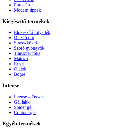
Porcelán
Modern tippek
Kiegészítő termékek
Előkészítő folyadék
Díszítő por
Strasszkövek
Szóró gyöngyök
Transzfer fólia
Matrica
Ecset
Olajok
Bögre
Intense
Intense – Összes
Gél lakk
Spider gél
Contour gél
Egyéb termékek