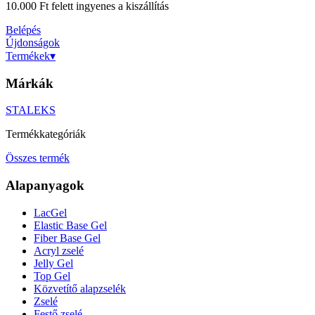
10.000 Ft felett ingyenes a kiszállítás
Belépés
Újdonságok
Termékek
▾
Márkák
STALEKS
Termékkategóriák
Összes termék
Alapanyagok
LacGel
Elastic Base Gel
Fiber Base Gel
Acryl zselé
Jelly Gel
Top Gel
Közvetítő alapzselék
Zselé
Festő zselé