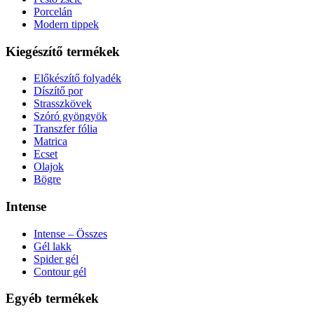
Porcelán
Modern tippek
Kiegészítő termékek
Előkészítő folyadék
Díszítő por
Strasszkövek
Szóró gyöngyök
Transzfer fólia
Matrica
Ecset
Olajok
Bögre
Intense
Intense – Összes
Gél lakk
Spider gél
Contour gél
Egyéb termékek