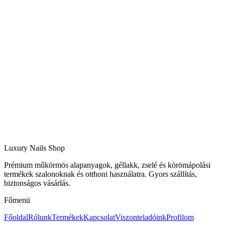
Luxury Nails Shop
Prémium műkörmös alapanyagok, géllakk, zselé és körömápolási
termékek szalonoknak és otthoni használatra. Gyors szállítás,
biztonságos vásárlás.
Főmenü
Főoldal
Rólunk
Termékek
Kapcsolat
Viszonteladóink
Profilom