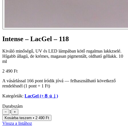
Intense – LacGel – 118
Kiváló minőségű, UV és LED lámpában kötő rugalmas lakkzselé.
Hígabb állagú, de krémes, magasan pigmentált, oldható géllakk. 10
ml
2 490 Ft
A vásárlással
166
pont
íródik jóvá — felhasználható következő
rendelésnél (1 pont = 1 Ft)
Kategóriák:
LacGel (+８ úｊ)
Darabszám
1
−
+
Kosárba teszem • 2 490 Ft
Vissza a listához