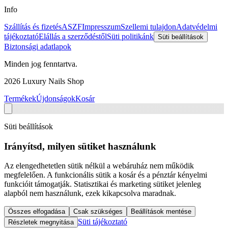
Info
Szállítás és fizetés
ASZF
Impresszum
Szellemi tulajdon
Adatvédelmi
tájékoztató
Elállás a szerződéstől
Süti politikánk
Süti beállítások
Biztonsági adatlapok
Minden jog fenntartva.
2026
Luxury Nails Shop
Termékek
Újdonságok
Kosár
Süti beállítások
Irányítsd, milyen sütiket használunk
Az elengedhetetlen sütik nélkül a webáruház nem működik
megfelelően. A funkcionális sütik a kosár és a pénztár kényelmi
funkcióit támogatják. Statisztikai és marketing sütiket jelenleg
alapból nem használunk, ezek kikapcsolva maradnak.
Összes elfogadása
Csak szükséges
Beállítások mentése
Süti tájékoztató
Részletek megnyitása