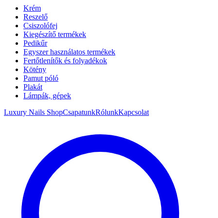
Krém
Reszelő
Csiszolófej
Kiegészítő termékek
Pedikűr
Egyszer használatos termékek
Fertőtlenítők és folyadékok
Kötény
Pamut póló
Plakát
Lámpák, gépek
Luxury Nails Shop
Csapatunk
Rólunk
Kapcsolat