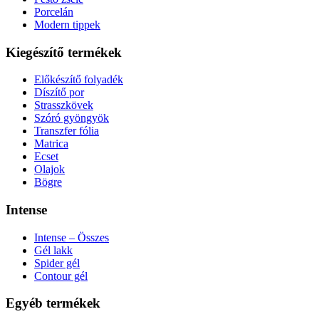
Porcelán
Modern tippek
Kiegészítő termékek
Előkészítő folyadék
Díszítő por
Strasszkövek
Szóró gyöngyök
Transzfer fólia
Matrica
Ecset
Olajok
Bögre
Intense
Intense – Összes
Gél lakk
Spider gél
Contour gél
Egyéb termékek