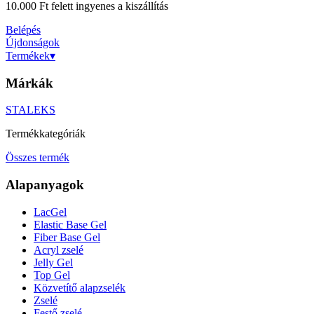
10.000 Ft felett ingyenes a kiszállítás
Belépés
Újdonságok
Termékek
▾
Márkák
STALEKS
Termékkategóriák
Összes termék
Alapanyagok
LacGel
Elastic Base Gel
Fiber Base Gel
Acryl zselé
Jelly Gel
Top Gel
Közvetítő alapzselék
Zselé
Festő zselé