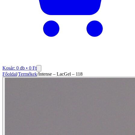
Kosár:
0
db •
0
Ft
Főoldal
/
Termékek
/
Intense – LacGel – 118