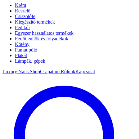
Krém
Reszelő
Csiszolófej
Kiegészítő termékek
Pedikűr
Egyszer használatos termékek
Fertőtlenítők és folyadékok
Kötény
Pamut póló
Plakát
Lámpák, gépek
Luxury Nails Shop
Csapatunk
Rólunk
Kapcsolat