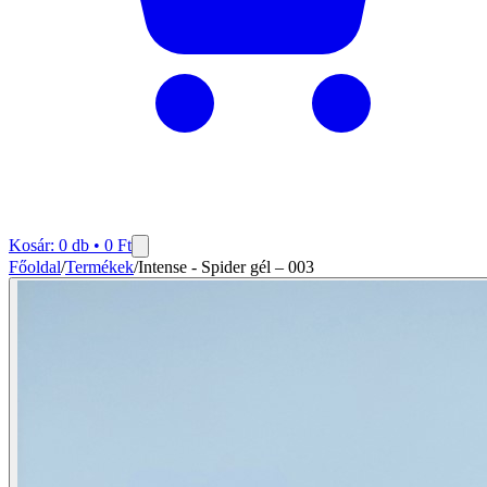
Kosár:
0
db •
0
Ft
Főoldal
/
Termékek
/
Intense - Spider gél – 003