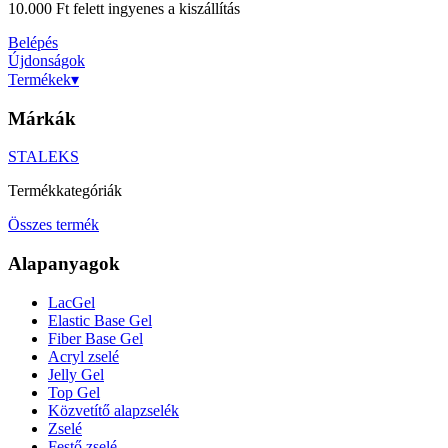
10.000 Ft felett ingyenes a kiszállítás
Belépés
Újdonságok
Termékek
▾
Márkák
STALEKS
Termékkategóriák
Összes termék
Alapanyagok
LacGel
Elastic Base Gel
Fiber Base Gel
Acryl zselé
Jelly Gel
Top Gel
Közvetítő alapzselék
Zselé
Festő zselé