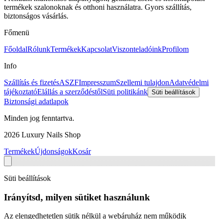
termékek szalonoknak és otthoni használatra. Gyors szállítás,
biztonságos vásárlás.
Főmenü
Főoldal
Rólunk
Termékek
Kapcsolat
Viszonteladóink
Profilom
Info
Szállítás és fizetés
ASZF
Impresszum
Szellemi tulajdon
Adatvédelmi
tájékoztató
Elállás a szerződéstől
Süti politikánk
Süti beállítások
Biztonsági adatlapok
Minden jog fenntartva.
2026
Luxury Nails Shop
Termékek
Újdonságok
Kosár
Süti beállítások
Irányítsd, milyen sütiket használunk
Az elengedhetetlen sütik nélkül a webáruház nem működik