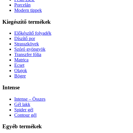
Porcelán
Modern tippek
Kiegészítő termékek
Előkészítő folyadék
Díszítő por
Strasszkövek
Szóró gyöngyök
Transzfer fólia
Matrica
Ecset
Olajok
Bögre
Intense
Intense – Összes
Gél lakk
Spider gél
Contour gél
Egyéb termékek