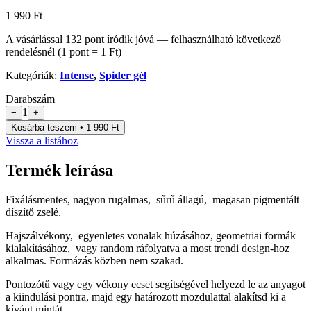
1 990 Ft
A vásárlással
132
pont
íródik jóvá — felhasználható következő
rendelésnél (1 pont = 1 Ft)
Kategóriák:
Intense
,
Spider gél
Darabszám
1
−
+
Kosárba teszem • 1 990 Ft
Vissza a listához
Termék leírása
Fixálásmentes, nagyon rugalmas, sűrű állagú, magasan pigmentált
díszítő zselé.
Hajszálvékony, egyenletes vonalak húzásához, geometriai formák
kialakításához, vagy random ráfolyatva a most trendi design-hoz
alkalmas. Formázás közben nem szakad.
Pontozótű vagy egy vékony ecset segítségével helyezd le az anyagot
a kiindulási pontra, majd egy határozott mozdulattal alakítsd ki a
kívánt mintát.