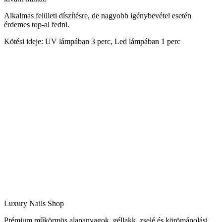
Alkalmas felületi díszítésre, de nagyobb igénybevétel esetén
érdemes top-al fedni.
Kötési ideje: UV lámpában 3 perc, Led lámpában 1 perc
Luxury Nails Shop
Prémium műkörmös alapanyagok, géllakk, zselé és körömápolási