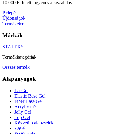
10.000 Ft felett ingyenes a kiszállítás
Belépés
Újdonságok
Termékek
▾
Márkák
STALEKS
Termékkategóriák
Összes termék
Alapanyagok
LacGel
Elastic Base Gel
Fiber Base Gel
Acryl zselé
Jelly Gel
Top Gel
Közvetítő alapzselék
Zselé
Festő zselé