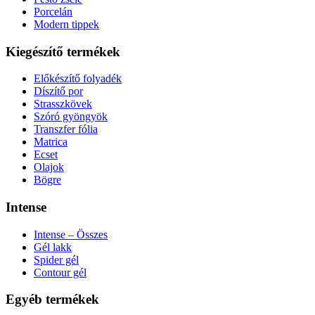
Porcelán
Modern tippek
Kiegészítő termékek
Előkészítő folyadék
Díszítő por
Strasszkövek
Szóró gyöngyök
Transzfer fólia
Matrica
Ecset
Olajok
Bögre
Intense
Intense – Összes
Gél lakk
Spider gél
Contour gél
Egyéb termékek