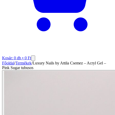
Kosár:
0
db •
0
Ft
Főoldal
/
Termékek
/
Luxury Nails by Attila Csemez – Acryl Gel –
Pink Sugar tubusos