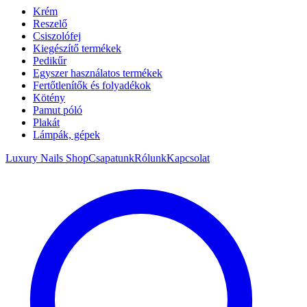
Krém
Reszelő
Csiszolófej
Kiegészítő termékek
Pedikűr
Egyszer használatos termékek
Fertőtlenítők és folyadékok
Kötény
Pamut póló
Plakát
Lámpák, gépek
Luxury Nails Shop
Csapatunk
Rólunk
Kapcsolat