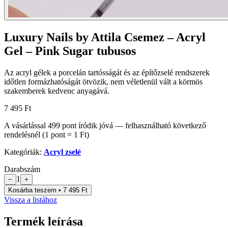
Luxury Nails by Attila Csemez – Acryl
Gel – Pink Sugar tubusos
Az acryl gélek a porcelán tartósságát és az építőzselé rendszerek
időtlen formázhatóságát ötvözik, nem véletlenül vált a körmös
szakemberek kedvenc anyagává.
7 495 Ft
A vásárlással
499
pont
íródik jóvá — felhasználható következő
rendelésnél (1 pont = 1 Ft)
Kategóriák:
Acryl zselé
Darabszám
1
−
+
Kosárba teszem • 7 495 Ft
Vissza a listához
Termék leírása