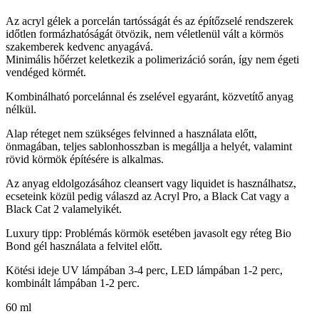
Az acryl gélek a porcelán tartósságát és az építőzselé rendszerek
időtlen formázhatóságát ötvözik, nem véletlenül vált a körmös
szakemberek kedvenc anyagává.
Minimális hőérzet keletkezik a polimerizáció során, így nem égeti
vendéged körmét.
Kombinálható porcelánnal és zselével egyaránt, közvetítő anyag
nélkül.
Alap réteget nem szükséges felvinned a használata előtt,
önmagában, teljes sablonhosszban is megállja a helyét, valamint
rövid körmök építésére is alkalmas.
Az anyag eldolgozásához cleansert vagy liquidet is használhatsz,
ecseteink közül pedig válaszd az Acryl Pro, a Black Cat vagy a
Black Cat 2 valamelyikét.
Luxury tipp: Problémás körmök esetében javasolt egy réteg Bio
Bond gél használata a felvitel előtt.
Kötési ideje UV lámpában 3-4 perc, LED lámpában 1-2 perc,
kombinált lámpában 1-2 perc.
60 ml