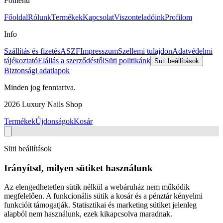
Főmenü
Főoldal
Rólunk
Termékek
Kapcsolat
Viszonteladóink
Profilom
Info
Szállítás és fizetés
ASZF
Impresszum
Szellemi tulajdon
Adatvédelmi
tájékoztató
Elállás a szerződéstől
Süti politikánk
Süti beállítások
Biztonsági adatlapok
Minden jog fenntartva.
2026
Luxury Nails Shop
Termékek
Újdonságok
Kosár
Süti beállítások
Irányítsd, milyen sütiket használunk
Az elengedhetetlen sütik nélkül a webáruház nem működik
megfelelően. A funkcionális sütik a kosár és a pénztár kényelmi
funkcióit támogatják. Statisztikai és marketing sütiket jelenleg
alapból nem használunk, ezek kikapcsolva maradnak.