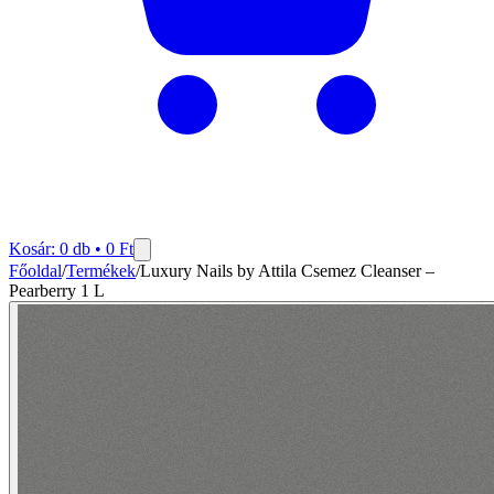
Kosár:
0
db •
0
Ft
Főoldal
/
Termékek
/
Luxury Nails by Attila Csemez Cleanser –
Pearberry 1 L