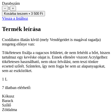
Darabszám
1
−
+
Kosárba teszem • 3 500 Ft
Vissza a listához
Termék leírása
Csodálatos illatán kívül (mely Vendégeidet is magával ragadja)
rengeteg előnye van:
Tökéletesen fixálja a ragacsos felületet, de nem fehéríti a bőrt, hiszen
tartalmaz egy kevéske olajat is. Ennek ellenére viszont Acrylgelhez
tökéletesen használható, nem okoz felválást, nem teszi tönkre
ecseted szőrét. Színtelen, így nem fogja be sem az alapanyagokat,
sem az eszközöket.
1 L
7 illatban elérhető:
Kókusz
Barack
Szőlő
Zöldalma