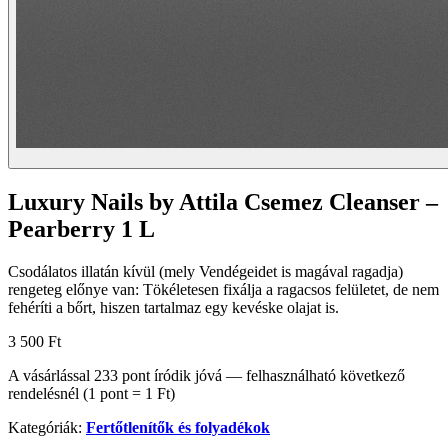
Luxury Nails by Attila Csemez Cleanser –
Pearberry 1 L
Csodálatos illatán kívül (mely Vendégeidet is magával ragadja)
rengeteg előnye van: Tökéletesen fixálja a ragacsos felületet, de nem
fehéríti a bőrt, hiszen tartalmaz egy kevéske olajat is.
3 500 Ft
A vásárlással
233
pont
íródik jóvá — felhasználható következő
rendelésnél (1 pont = 1 Ft)
Kategóriák:
Fertőtlenítők és folyadékok