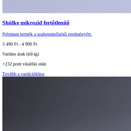
Shülke mikrozid fertőtlenítő
Prémium termék a szalonminőségű eredményért.
3 490 Ft
-
4 990 Ft
Variáns árak (tól-ig)
+
232
pont
vásárlás után
Tovább a variációkhoz