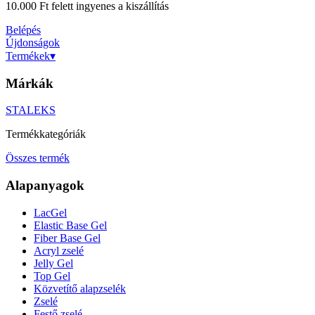
10.000 Ft felett ingyenes a kiszállítás
Belépés
Újdonságok
Termékek
▾
Márkák
STALEKS
Termékkategóriák
Összes termék
Alapanyagok
LacGel
Elastic Base Gel
Fiber Base Gel
Acryl zselé
Jelly Gel
Top Gel
Közvetítő alapzselék
Zselé
Festő zselé