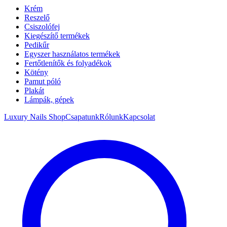
Krém
Reszelő
Csiszolófej
Kiegészítő termékek
Pedikűr
Egyszer használatos termékek
Fertőtlenítők és folyadékok
Kötény
Pamut póló
Plakát
Lámpák, gépek
Luxury Nails Shop
Csapatunk
Rólunk
Kapcsolat