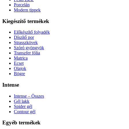
Porcelán
Modern tippek
Kiegészítő termékek
Előkészítő folyadék
Díszítő por
Strasszkövek
Szóró gyöngyök
Transzfer fólia
Matrica
Ecset
Olajok
Bögre
Intense
Intense – Összes
Gél lakk
Spider gél
Contour gél
Egyéb termékek