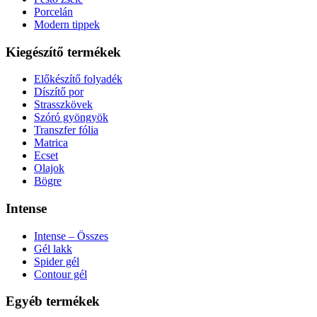
Porcelán
Modern tippek
Kiegészítő termékek
Előkészítő folyadék
Díszítő por
Strasszkövek
Szóró gyöngyök
Transzfer fólia
Matrica
Ecset
Olajok
Bögre
Intense
Intense – Összes
Gél lakk
Spider gél
Contour gél
Egyéb termékek