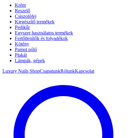
Krém
Reszelő
Csiszolófej
Kiegészítő termékek
Pedikűr
Egyszer használatos termékek
Fertőtlenítők és folyadékok
Kötény
Pamut póló
Plakát
Lámpák, gépek
Luxury Nails Shop
Csapatunk
Rólunk
Kapcsolat