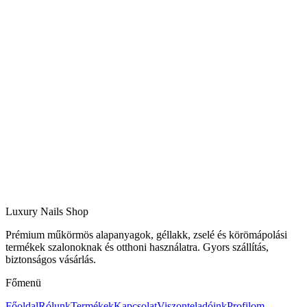
Luxury Nails Shop
Prémium műkörmös alapanyagok, géllakk, zselé és körömápolási
termékek szalonoknak és otthoni használatra. Gyors szállítás,
biztonságos vásárlás.
Főmenü
Főoldal
Rólunk
Termékek
Kapcsolat
Viszonteladóink
Profilom