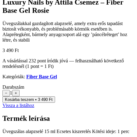
Luxury Nails by Attila Csemez – Fiber
Base Gel Rosie
Üvegszálakkal gazdagított alapzselé, amely extra erős tapadást
biztosít vékonyabb, és problémásabb körmök esetében is.
Alaprétegként, bármely anyagcsoport alá egy ’páncélréteget’ hoz
létre, és stabili
3 490 Ft
A vásárlással
232
pont
íródik jóvá — felhasználható következő
rendelésnél (1 pont = 1 Ft)
Kategóriák:
Fiber Base Gel
Darabszám
1
−
+
Kosárba teszem • 3 490 Ft
Vissza a listához
Termék leírása
Üvegszálas alapzselé 15 ml Ecsetes kiszerelés Kötési ideje: 1 perc