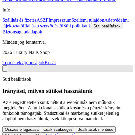
Info
Szállítás és fizetés
ASZF
Impresszum
Szellemi tulajdon
Adatvédelmi
tájékoztató
Elállás a szerződéstől
Süti politikánk
Süti beállítások
Biztonsági adatlapok
Minden jog fenntartva.
2026
Luxury Nails Shop
Termékek
Újdonságok
Kosár
Süti beállítások
Irányítsd, milyen sütiket használunk
Az elengedhetetlen sütik nélkül a webáruház nem működik
megfelelően. A funkcionális sütik a kosár és a pénztár kényelmi
funkcióit támogatják. Statisztikai és marketing sütiket jelenleg
alapból nem használunk, ezek kikapcsolva maradnak.
Összes elfogadása
Csak szükséges
Beállítások mentése