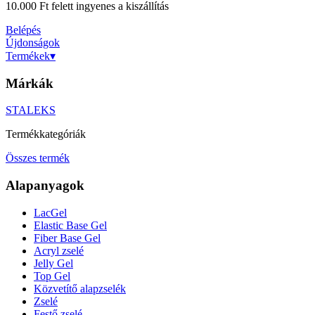
10.000 Ft felett ingyenes a kiszállítás
Belépés
Újdonságok
Termékek
▾
Márkák
STALEKS
Termékkategóriák
Összes termék
Alapanyagok
LacGel
Elastic Base Gel
Fiber Base Gel
Acryl zselé
Jelly Gel
Top Gel
Közvetítő alapzselék
Zselé
Festő zselé