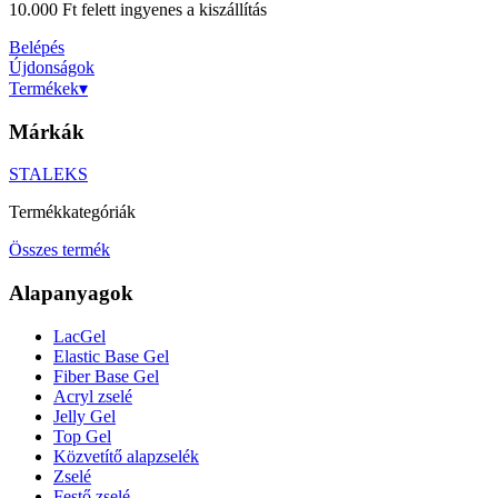
10.000 Ft felett ingyenes a kiszállítás
Belépés
Újdonságok
Termékek
▾
Márkák
STALEKS
Termékkategóriák
Összes termék
Alapanyagok
LacGel
Elastic Base Gel
Fiber Base Gel
Acryl zselé
Jelly Gel
Top Gel
Közvetítő alapzselék
Zselé
Festő zselé