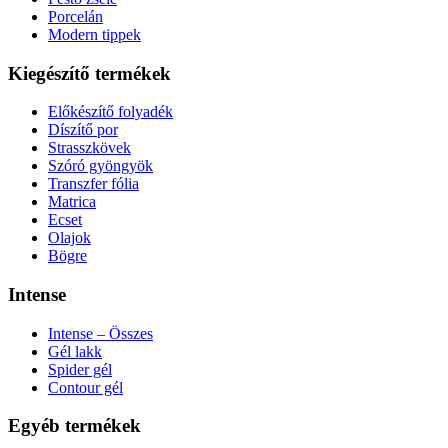
Porcelán
Modern tippek
Kiegészítő termékek
Előkészítő folyadék
Díszítő por
Strasszkövek
Szóró gyöngyök
Transzfer fólia
Matrica
Ecset
Olajok
Bögre
Intense
Intense – Összes
Gél lakk
Spider gél
Contour gél
Egyéb termékek