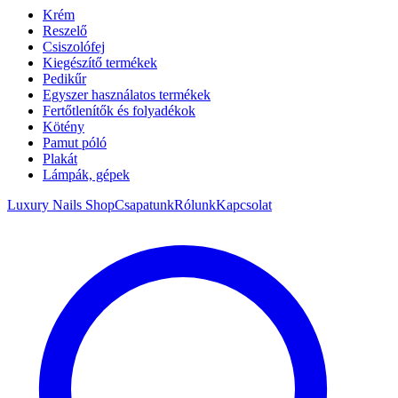
Krém
Reszelő
Csiszolófej
Kiegészítő termékek
Pedikűr
Egyszer használatos termékek
Fertőtlenítők és folyadékok
Kötény
Pamut póló
Plakát
Lámpák, gépek
Luxury Nails Shop
Csapatunk
Rólunk
Kapcsolat