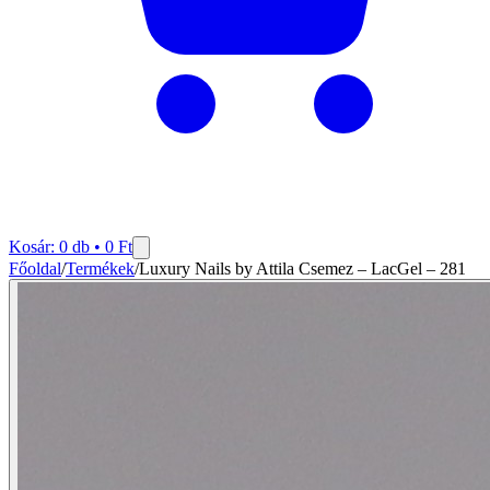
Kosár:
0
db •
0
Ft
Főoldal
/
Termékek
/
Luxury Nails by Attila Csemez – LacGel – 281