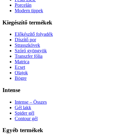
Porcelán
Modern tippek
Kiegészítő termékek
Előkészítő folyadék
Díszítő por
Strasszkövek
Szóró gyöngyök
Transzfer fólia
Matrica
Ecset
Olajok
Bögre
Intense
Intense – Összes
Gél lakk
Spider gél
Contour gél
Egyéb termékek