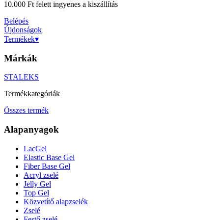
10.000 Ft felett ingyenes a kiszállítás
Belépés
Újdonságok
Termékek
▾
Márkák
STALEKS
Termékkategóriák
Összes termék
Alapanyagok
LacGel
Elastic Base Gel
Fiber Base Gel
Acryl zselé
Jelly Gel
Top Gel
Közvetítő alapzselék
Zselé
Festő zselé