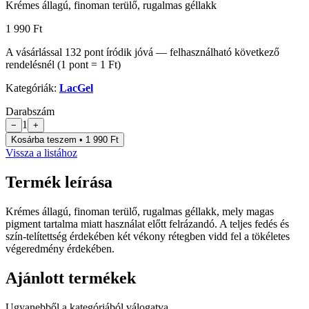
Krémes állagú, finoman terülő, rugalmas géllakk
1 990 Ft
A vásárlással
132
pont
íródik jóvá — felhasználható következő
rendelésnél (1 pont = 1 Ft)
Kategóriák:
LacGel
Darabszám
1
−
+
Kosárba teszem • 1 990 Ft
Vissza a listához
Termék leírása
Krémes állagú, finoman terülő, rugalmas géllakk, mely magas
pigment tartalma miatt használat előtt felrázandó. A teljes fedés és
szín-telítettség érdekében két vékony rétegben vidd fel a tökéletes
végeredmény érdekében.
Ajánlott termékek
Ugyanebből a kategóriából válogatva.