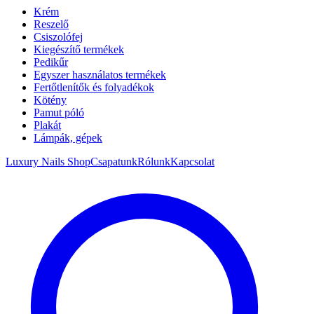
Krém
Reszelő
Csiszolófej
Kiegészítő termékek
Pedikűr
Egyszer használatos termékek
Fertőtlenítők és folyadékok
Kötény
Pamut póló
Plakát
Lámpák, gépek
Luxury Nails Shop
Csapatunk
Rólunk
Kapcsolat