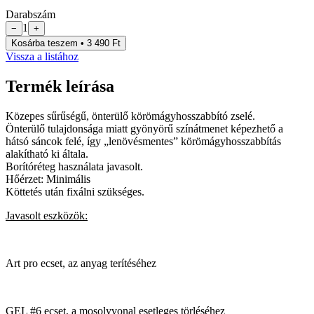
Darabszám
1
−
+
Kosárba teszem • 3 490 Ft
Vissza a listához
Termék leírása
Közepes sűrűségű, önterülő körömágyhosszabbító zselé.
Önterülő tulajdonsága miatt gyönyörű színátmenet képezhető a
hátsó sáncok felé, így „lenövésmentes” körömágyhosszabbítás
alakítható ki általa.
Borítóréteg használata javasolt.
Hőérzet: Minimális
Köttetés után fixálni szükséges.
Javasolt eszközök:
Art pro ecset, az anyag terítéséhez
GEL #6 ecset, a mosolyvonal esetleges törléséhez