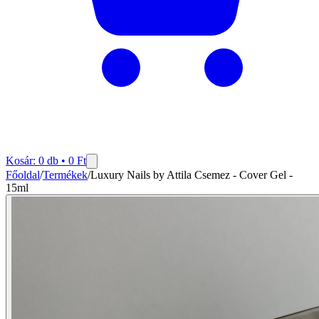
Kosár:
0
db •
0
Ft
Főoldal
/
Termékek
/
Luxury Nails by Attila Csemez - Cover Gel -
15ml