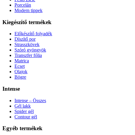
Porcelán
Modern tippek
Kiegészítő termékek
Előkészítő folyadék
Díszítő por
Strasszkövek
Szóró gyöngyök
Transzfer fólia
Matrica
Ecset
Olajok
Bögre
Intense
Intense – Összes
Gél lakk
Spider gél
Contour gél
Egyéb termékek