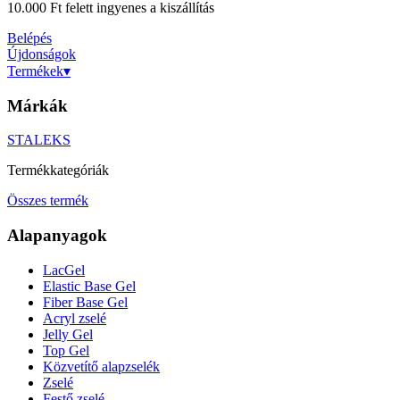
10.000 Ft felett ingyenes a kiszállítás
Belépés
Újdonságok
Termékek
▾
Márkák
STALEKS
Termékkategóriák
Összes termék
Alapanyagok
LacGel
Elastic Base Gel
Fiber Base Gel
Acryl zselé
Jelly Gel
Top Gel
Közvetítő alapzselék
Zselé
Festő zselé