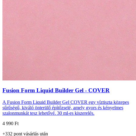
Fusion Form Liquid Builder Gel - COVER
A Fusion Form Liquid Builder Gel COVER egy víztiszta közepes
sűrűségű, kiváló önterülő építőzselé, amely gyors és kényelmes
szalonmunkát tesz lehetővé. 30 ml-es kiszerelés.
4 990 Ft
+
332
pont
vásárlás után