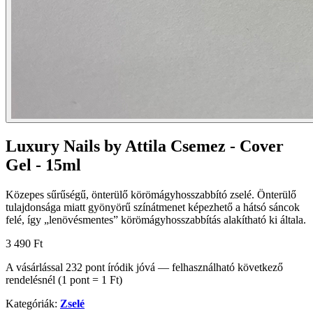
Luxury Nails by Attila Csemez - Cover
Gel - 15ml
Közepes sűrűségű, önterülő körömágyhosszabbító zselé. Önterülő
tulajdonsága miatt gyönyörű színátmenet képezhető a hátsó sáncok
felé, így „lenövésmentes” körömágyhosszabbítás alakítható ki általa.
3 490 Ft
A vásárlással
232
pont
íródik jóvá — felhasználható következő
rendelésnél (1 pont = 1 Ft)
Kategóriák:
Zselé