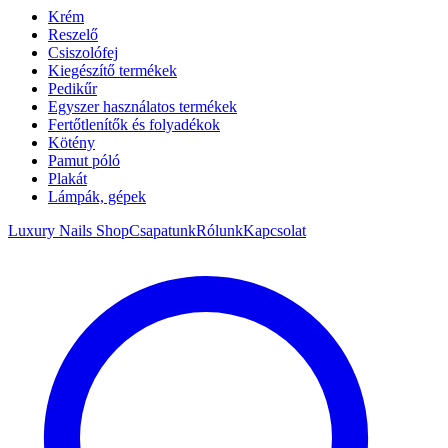
Krém
Reszelő
Csiszolófej
Kiegészítő termékek
Pedikűr
Egyszer használatos termékek
Fertőtlenítők és folyadékok
Kötény
Pamut póló
Plakát
Lámpák, gépek
Luxury Nails Shop
Csapatunk
Rólunk
Kapcsolat