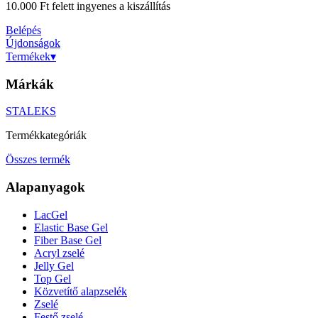
10.000 Ft felett ingyenes a kiszállítás
Belépés
Újdonságok
Termékek
▾
Márkák
STALEKS
Termékkategóriák
Összes termék
Alapanyagok
LacGel
Elastic Base Gel
Fiber Base Gel
Acryl zselé
Jelly Gel
Top Gel
Közvetítő alapzselék
Zselé
Festő zselé