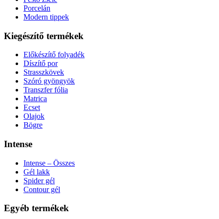
Porcelán
Modern tippek
Kiegészítő termékek
Előkészítő folyadék
Díszítő por
Strasszkövek
Szóró gyöngyök
Transzfer fólia
Matrica
Ecset
Olajok
Bögre
Intense
Intense – Összes
Gél lakk
Spider gél
Contour gél
Egyéb termékek