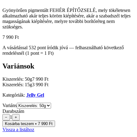
Gyönyörűen pigmentált FEHÉR ÉPÍTŐZSELÉ, mely tökéletesen
alkalmazható akár teljes köröm kiépítésére, akár a szabadszél teljes
magasságának kiépítésére, melyre további borítóréteg nem
szükséges.
7 990 Ft
A vásárlással
532
pont
íródik jóvá — felhasználható következő
rendelésnél (1 pont = 1 Ft)
Variánsok
Kiszerelés: 50g
7 990 Ft
Kiszerelés: 15g
3 990 Ft
Kategóriák:
Jelly Gel
Variáns
Darabszám
1
−
+
Kosárba teszem • 7 990 Ft
Vissza a listához