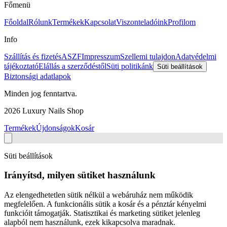
Főmenü
Főoldal
Rólunk
Termékek
Kapcsolat
Viszonteladóink
Profilom
Info
Szállítás és fizetés
ASZF
Impresszum
Szellemi tulajdon
Adatvédelmi
tájékoztató
Elállás a szerződéstől
Süti politikánk
Süti beállítások
Biztonsági adatlapok
Minden jog fenntartva.
2026
Luxury Nails Shop
Termékek
Újdonságok
Kosár
Süti beállítások
Irányítsd, milyen sütiket használunk
Az elengedhetetlen sütik nélkül a webáruház nem működik
megfelelően. A funkcionális sütik a kosár és a pénztár kényelmi
funkcióit támogatják. Statisztikai és marketing sütiket jelenleg
alapból nem használunk, ezek kikapcsolva maradnak.