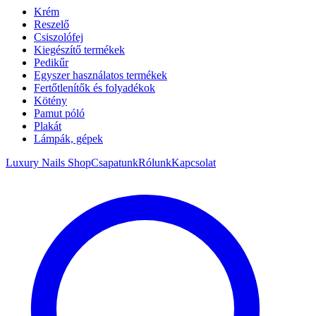
Krém
Reszelő
Csiszolófej
Kiegészítő termékek
Pedikűr
Egyszer használatos termékek
Fertőtlenítők és folyadékok
Kötény
Pamut póló
Plakát
Lámpák, gépek
Luxury Nails Shop
Csapatunk
Rólunk
Kapcsolat