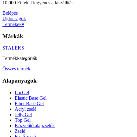
10.000 Ft felett ingyenes a kiszállítás
Belépés
Újdonságok
Termékek
▾
Márkák
STALEKS
Termékkategóriák
Összes termék
Alapanyagok
LacGel
Elastic Base Gel
Fiber Base Gel
Acryl zselé
Jelly Gel
Top Gel
Közvetítő alapzselék
Zselé
Festő zselé