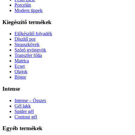
Porcelán
Modern tippek
Kiegészítő termékek
Előkészítő folyadék
Díszítő por
Strasszkövek
Szóró gyöngyök
Transzfer fólia
Matrica
Ecset
Olajok
Bögre
Intense
Intense – Összes
Gél lakk
Spider gél
Contour gél
Egyéb termékek