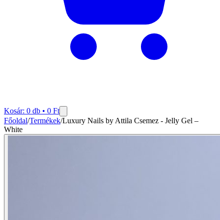
Kosár:
0
db •
0
Ft
Főoldal
/
Termékek
/
‌Luxury Nails by Attila Csemez - Jelly Gel –
White