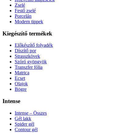
Zselé
Festő zselé
Porcelán
Modern tippek
Kiegészítő termékek
Előkészítő folyadék
Díszítő por
Strasszkövek
Szóró gyöngyök
Transzfer fólia
Matrica
Ecset
Olajok
Bögre
Intense
Intense – Összes
Gél lakk
Spider gél
Contour gél