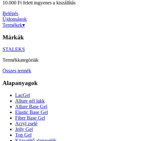
10.000 Ft felett ingyenes a kiszállítás
Belépés
Újdonságok
Termékek
▾
Márkák
STALEKS
Termékkategóriák
Összes termék
Alapanyagok
LacGel
Allure gél lakk
Allure Base Gel
Elastic Base Gel
Fiber Base Gel
Acryl zselé
Jelly Gel
Top Gel
Közvetítő alapzselék