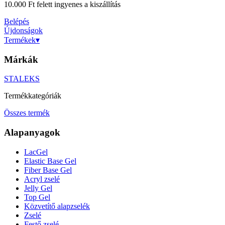
10.000 Ft felett ingyenes a kiszállítás
Belépés
Újdonságok
Termékek
▾
Márkák
STALEKS
Termékkategóriák
Összes termék
Alapanyagok
LacGel
Elastic Base Gel
Fiber Base Gel
Acryl zselé
Jelly Gel
Top Gel
Közvetítő alapzselék
Zselé
Festő zselé