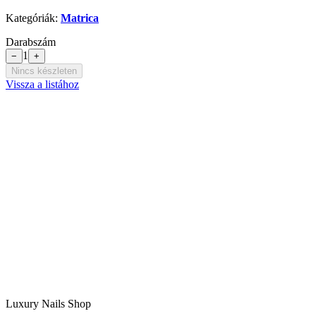
Kategóriák:
Matrica
Darabszám
1
−
+
Nincs készleten
Vissza a listához
Luxury Nails Shop