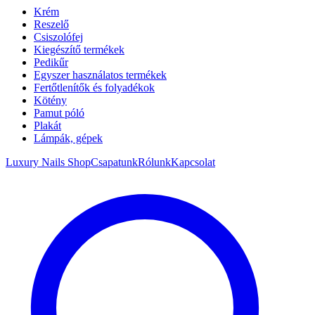
Krém
Reszelő
Csiszolófej
Kiegészítő termékek
Pedikűr
Egyszer használatos termékek
Fertőtlenítők és folyadékok
Kötény
Pamut póló
Plakát
Lámpák, gépek
Luxury Nails Shop
Csapatunk
Rólunk
Kapcsolat