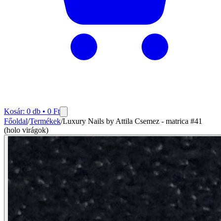
Kosár:
0
db •
0
Ft
Főoldal
/
Termékek
/
Luxury Nails by Attila Csemez - matrica #41
(holo virágok)