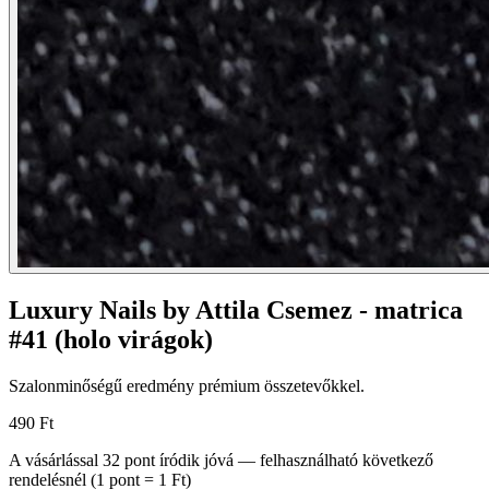
Luxury Nails by Attila Csemez - matrica
#41 (holo virágok)
Szalonminőségű eredmény prémium összetevőkkel.
490 Ft
A vásárlással
32
pont
íródik jóvá — felhasználható következő
rendelésnél (1 pont = 1 Ft)