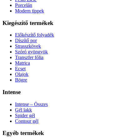
Porcelán
Modern tippek
Kiegészítő termékek
Előkészítő folyadék
Díszítő por
Strasszkövek
Szóró gyöngyök
Transzfer fólia
Matrica
Ecset
Olajok
Bögre
Intense
Intense – Összes
Gél lakk
Spider gél
Contour gél
Egyéb termékek