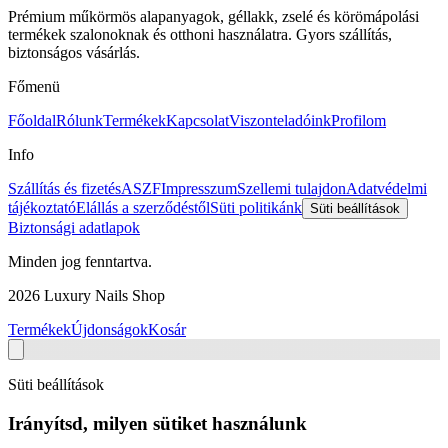
Prémium műkörmös alapanyagok, géllakk, zselé és körömápolási
termékek szalonoknak és otthoni használatra. Gyors szállítás,
biztonságos vásárlás.
Főmenü
Főoldal
Rólunk
Termékek
Kapcsolat
Viszonteladóink
Profilom
Info
Szállítás és fizetés
ASZF
Impresszum
Szellemi tulajdon
Adatvédelmi
tájékoztató
Elállás a szerződéstől
Süti politikánk
Süti beállítások
Biztonsági adatlapok
Minden jog fenntartva.
2026
Luxury Nails Shop
Termékek
Újdonságok
Kosár
Süti beállítások
Irányítsd, milyen sütiket használunk