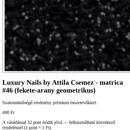
Luxury Nails by Attila Csemez - matrica
#46 (fekete-arany geometrikus)
Szalonminőségű eredmény prémium összetevőkkel.
490 Ft
A vásárlással
32
pont
íródik jóvá — felhasználható következő
rendelésnél (1 pont = 1 Ft)