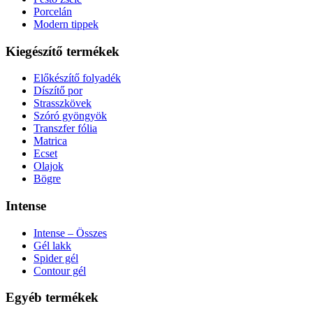
Porcelán
Modern tippek
Kiegészítő termékek
Előkészítő folyadék
Díszítő por
Strasszkövek
Szóró gyöngyök
Transzfer fólia
Matrica
Ecset
Olajok
Bögre
Intense
Intense – Összes
Gél lakk
Spider gél
Contour gél
Egyéb termékek