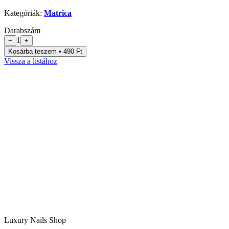
Kategóriák:
Matrica
Darabszám
1
−
+
Kosárba teszem • 490 Ft
Vissza a listához
Luxury Nails Shop