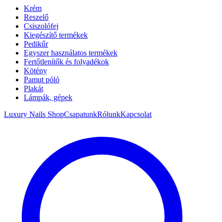
Krém
Reszelő
Csiszolófej
Kiegészítő termékek
Pedikűr
Egyszer használatos termékek
Fertőtlenítők és folyadékok
Kötény
Pamut póló
Plakát
Lámpák, gépek
Luxury Nails Shop
Csapatunk
Rólunk
Kapcsolat