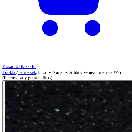
Kosár:
0
db •
0
Ft
Főoldal
/
Termékek
/
Luxury Nails by Attila Csemez - matrica #46
(fekete-arany geometrikus)