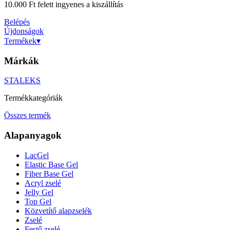
10.000 Ft felett ingyenes a kiszállítás
Belépés
Újdonságok
Termékek
▾
Márkák
STALEKS
Termékkategóriák
Összes termék
Alapanyagok
LacGel
Elastic Base Gel
Fiber Base Gel
Acryl zselé
Jelly Gel
Top Gel
Közvetítő alapzselék
Zselé
Festő zselé