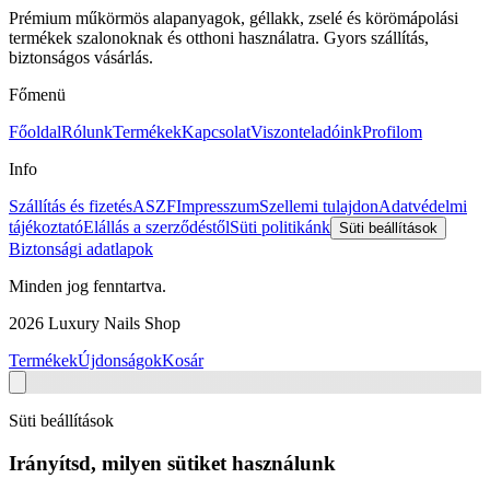
Prémium műkörmös alapanyagok, géllakk, zselé és körömápolási
termékek szalonoknak és otthoni használatra. Gyors szállítás,
biztonságos vásárlás.
Főmenü
Főoldal
Rólunk
Termékek
Kapcsolat
Viszonteladóink
Profilom
Info
Szállítás és fizetés
ASZF
Impresszum
Szellemi tulajdon
Adatvédelmi
tájékoztató
Elállás a szerződéstől
Süti politikánk
Süti beállítások
Biztonsági adatlapok
Minden jog fenntartva.
2026
Luxury Nails Shop
Termékek
Újdonságok
Kosár
Süti beállítások
Irányítsd, milyen sütiket használunk