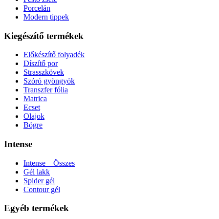
Porcelán
Modern tippek
Kiegészítő termékek
Előkészítő folyadék
Díszítő por
Strasszkövek
Szóró gyöngyök
Transzfer fólia
Matrica
Ecset
Olajok
Bögre
Intense
Intense – Összes
Gél lakk
Spider gél
Contour gél
Egyéb termékek