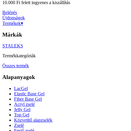
10.000 Ft felett ingyenes a kiszállítás
Belépés
Újdonságok
Termékek
▾
Márkák
STALEKS
Termékkategóriák
Összes termék
Alapanyagok
LacGel
Elastic Base Gel
Fiber Base Gel
Acryl zselé
Jelly Gel
Top Gel
Közvetítő alapzselék
Zselé
Festő zselé