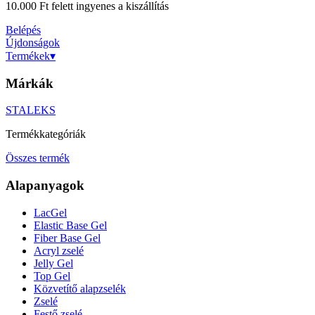
10.000 Ft felett ingyenes a kiszállítás
Belépés
Újdonságok
Termékek
▾
Márkák
STALEKS
Termékkategóriák
Összes termék
Alapanyagok
LacGel
Elastic Base Gel
Fiber Base Gel
Acryl zselé
Jelly Gel
Top Gel
Közvetítő alapzselék
Zselé
Festő zselé