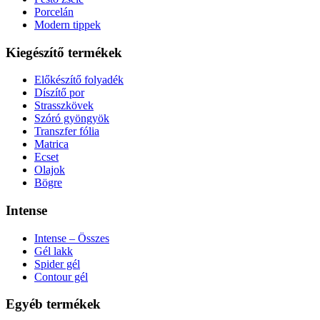
Porcelán
Modern tippek
Kiegészítő termékek
Előkészítő folyadék
Díszítő por
Strasszkövek
Szóró gyöngyök
Transzfer fólia
Matrica
Ecset
Olajok
Bögre
Intense
Intense – Összes
Gél lakk
Spider gél
Contour gél
Egyéb termékek