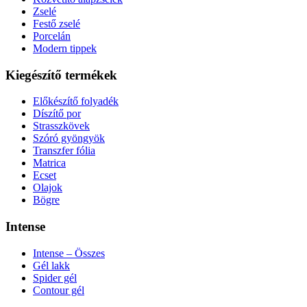
Zselé
Festő zselé
Porcelán
Modern tippek
Kiegészítő termékek
Előkészítő folyadék
Díszítő por
Strasszkövek
Szóró gyöngyök
Transzfer fólia
Matrica
Ecset
Olajok
Bögre
Intense
Intense – Összes
Gél lakk
Spider gél
Contour gél