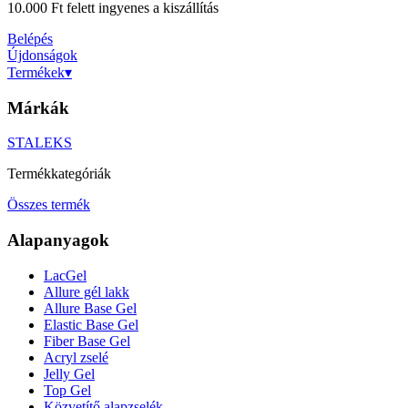
10.000 Ft felett ingyenes a kiszállítás
Belépés
Újdonságok
Termékek
▾
Márkák
STALEKS
Termékkategóriák
Összes termék
Alapanyagok
LacGel
Allure gél lakk
Allure Base Gel
Elastic Base Gel
Fiber Base Gel
Acryl zselé
Jelly Gel
Top Gel
Közvetítő alapzselék