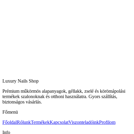
Luxury Nails Shop
Prémium műkörmös alapanyagok, géllakk, zselé és körömápolási
termékek szalonoknak és otthoni használatra. Gyors szállítás,
biztonságos vásárlás.
Főmenü
Főoldal
Rólunk
Termékek
Kapcsolat
Viszonteladóink
Profilom
Info