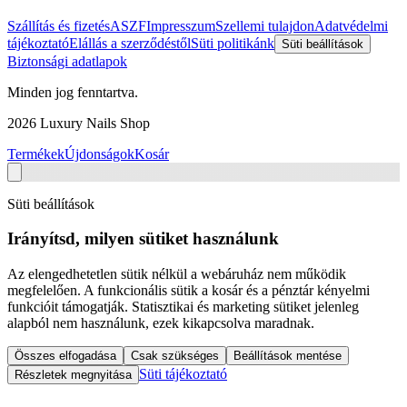
Szállítás és fizetés
ASZF
Impresszum
Szellemi tulajdon
Adatvédelmi
tájékoztató
Elállás a szerződéstől
Süti politikánk
Süti beállítások
Biztonsági adatlapok
Minden jog fenntartva.
2026
Luxury Nails Shop
Termékek
Újdonságok
Kosár
Süti beállítások
Irányítsd, milyen sütiket használunk
Az elengedhetetlen sütik nélkül a webáruház nem működik
megfelelően. A funkcionális sütik a kosár és a pénztár kényelmi
funkcióit támogatják. Statisztikai és marketing sütiket jelenleg
alapból nem használunk, ezek kikapcsolva maradnak.
Összes elfogadása
Csak szükséges
Beállítások mentése
Süti tájékoztató
Részletek megnyitása