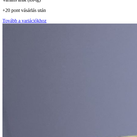
+
20
pont
vásárlás után
Tovább a variációkhoz