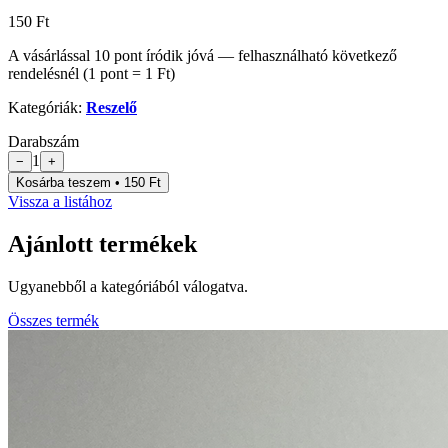
150 Ft
A vásárlással
10
pont
íródik jóvá — felhasználható következő
rendelésnél (1 pont = 1 Ft)
Kategóriák:
Reszelő
Darabszám
1
−
+
Kosárba teszem • 150 Ft
Vissza a listához
Ajánlott termékek
Ugyanebből a kategóriából válogatva.
Összes termék