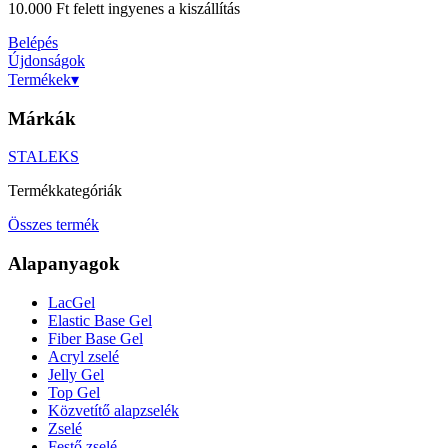
10.000 Ft felett ingyenes a kiszállítás
Belépés
Újdonságok
Termékek
▾
Márkák
STALEKS
Termékkategóriák
Összes termék
Alapanyagok
LacGel
Elastic Base Gel
Fiber Base Gel
Acryl zselé
Jelly Gel
Top Gel
Közvetítő alapzselék
Zselé
Festő zselé