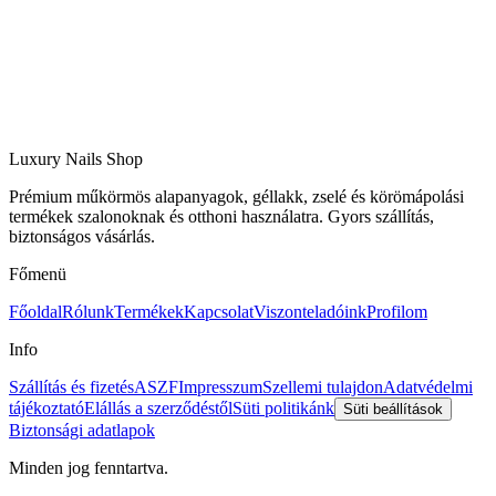
Luxury Nails Shop
Prémium műkörmös alapanyagok, géllakk, zselé és körömápolási
termékek szalonoknak és otthoni használatra. Gyors szállítás,
biztonságos vásárlás.
Főmenü
Főoldal
Rólunk
Termékek
Kapcsolat
Viszonteladóink
Profilom
Info
Szállítás és fizetés
ASZF
Impresszum
Szellemi tulajdon
Adatvédelmi
tájékoztató
Elállás a szerződéstől
Süti politikánk
Süti beállítások
Biztonsági adatlapok
Minden jog fenntartva.