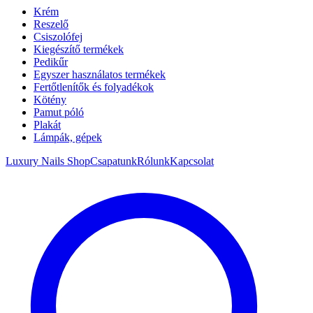
Krém
Reszelő
Csiszolófej
Kiegészítő termékek
Pedikűr
Egyszer használatos termékek
Fertőtlenítők és folyadékok
Kötény
Pamut póló
Plakát
Lámpák, gépek
Luxury Nails Shop
Csapatunk
Rólunk
Kapcsolat