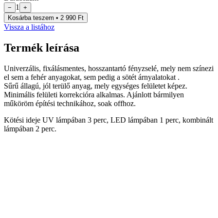
1
−
+
Kosárba teszem • 2 990 Ft
Vissza a listához
Termék leírása
Univerzális, fixálásmentes, hosszantartó fényzselé, mely nem színezi
el sem a fehér anyagokat, sem pedig a sötét árnyalatokat .
Sűrű állagú, jól terülő anyag, mely egységes felületet képez.
Minimális felületi korrekcióra alkalmas. Ajánlott bármilyen
műköröm építési technikához, soak offhoz.
Kötési ideje UV lámpában 3 perc, LED lámpában 1 perc, kombinált
lámpában 2 perc.