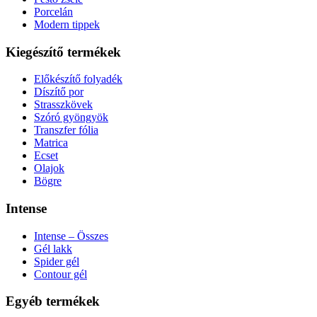
Porcelán
Modern tippek
Kiegészítő termékek
Előkészítő folyadék
Díszítő por
Strasszkövek
Szóró gyöngyök
Transzfer fólia
Matrica
Ecset
Olajok
Bögre
Intense
Intense – Összes
Gél lakk
Spider gél
Contour gél
Egyéb termékek