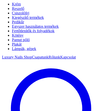
Krém
Reszelő
Csiszolófej
Kiegészítő termékek
Pedikűr
Egyszer használatos termékek
Fertőtlenítők és folyadékok
Kötény
Pamut póló
Plakát
Lámpák, gépek
Luxury Nails Shop
Csapatunk
Rólunk
Kapcsolat