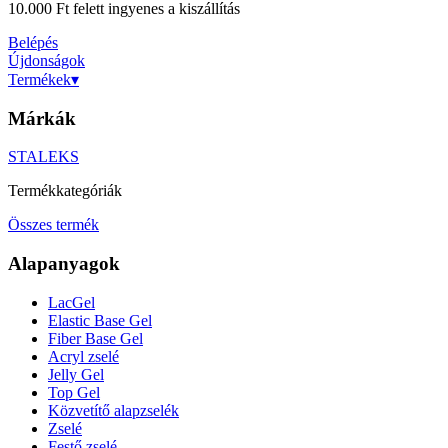
10.000 Ft felett ingyenes a kiszállítás
Belépés
Újdonságok
Termékek
▾
Márkák
STALEKS
Termékkategóriák
Összes termék
Alapanyagok
LacGel
Elastic Base Gel
Fiber Base Gel
Acryl zselé
Jelly Gel
Top Gel
Közvetítő alapzselék
Zselé
Festő zselé