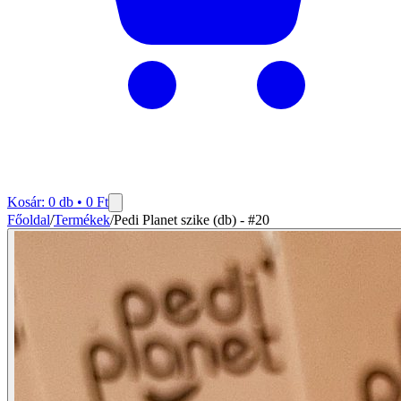
Kosár:
0
db •
0
Ft
Főoldal
/
Termékek
/
Pedi Planet szike (db) - #20