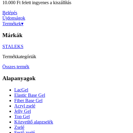
10.000 Ft felett ingyenes a kiszállítás
Belépés
Újdonságok
Termékek
▾
Márkák
STALEKS
Termékkategóriák
Összes termék
Alapanyagok
LacGel
Elastic Base Gel
Fiber Base Gel
Acryl zselé
Jelly Gel
Top Gel
Közvetítő alapzselék
Zselé
Festő zselé