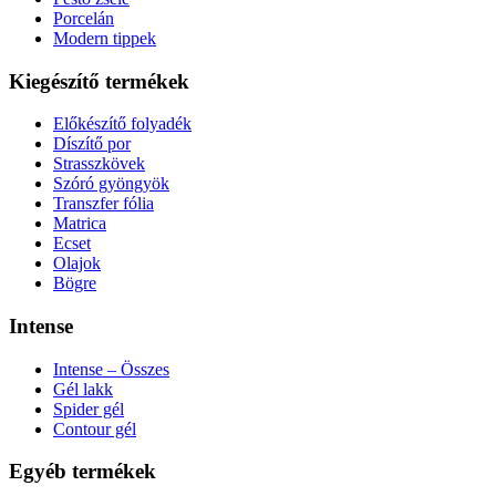
Porcelán
Modern tippek
Kiegészítő termékek
Előkészítő folyadék
Díszítő por
Strasszkövek
Szóró gyöngyök
Transzfer fólia
Matrica
Ecset
Olajok
Bögre
Intense
Intense – Összes
Gél lakk
Spider gél
Contour gél
Egyéb termékek