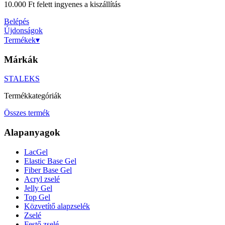
10.000 Ft felett ingyenes a kiszállítás
Belépés
Újdonságok
Termékek
▾
Márkák
STALEKS
Termékkategóriák
Összes termék
Alapanyagok
LacGel
Elastic Base Gel
Fiber Base Gel
Acryl zselé
Jelly Gel
Top Gel
Közvetítő alapzselék
Zselé
Festő zselé