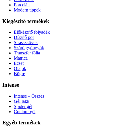
Porcelán
Modern tippek
Kiegészítő termékek
Előkészítő folyadék
Díszítő por
Strasszkövek
Szóró gyöngyök
Transzfer fólia
Matrica
Ecset
Olajok
Bögre
Intense
Intense – Összes
Gél lakk
Spider gél
Contour gél
Egyéb termékek