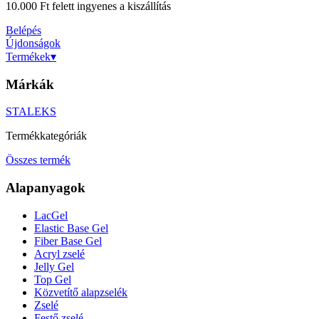
10.000 Ft felett ingyenes a kiszállítás
Belépés
Újdonságok
Termékek
▾
Márkák
STALEKS
Termékkategóriák
Összes termék
Alapanyagok
LacGel
Elastic Base Gel
Fiber Base Gel
Acryl zselé
Jelly Gel
Top Gel
Közvetítő alapzselék
Zselé
Festő zselé