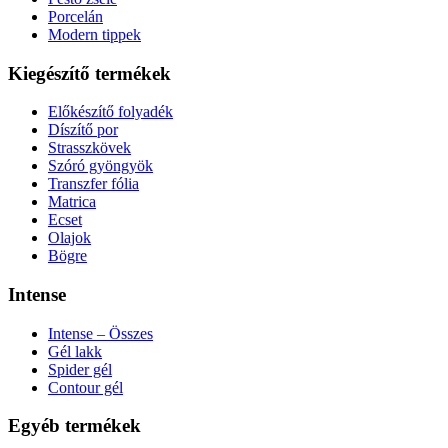
Porcelán
Modern tippek
Kiegészítő termékek
Előkészítő folyadék
Díszítő por
Strasszkövek
Szóró gyöngyök
Transzfer fólia
Matrica
Ecset
Olajok
Bögre
Intense
Intense – Összes
Gél lakk
Spider gél
Contour gél
Egyéb termékek