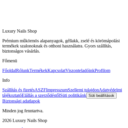
Luxury Nails Shop
Prémium műkörmös alapanyagok, géllakk, zselé és körömápolási
termékek szalonoknak és otthoni használatra. Gyors szállítás,
biztonságos vásárlás.
Főmenü
Főoldal
Rólunk
Termékek
Kapcsolat
Viszonteladóink
Profilom
Info
Szállítás és fizetés
ASZF
Impresszum
Szellemi tulajdon
Adatvédelmi
tájékoztató
Elállás a szerződéstől
Süti politikánk
Süti beállítások
Biztonsági adatlapok
Minden jog fenntartva.
2026
Luxury Nails Shop