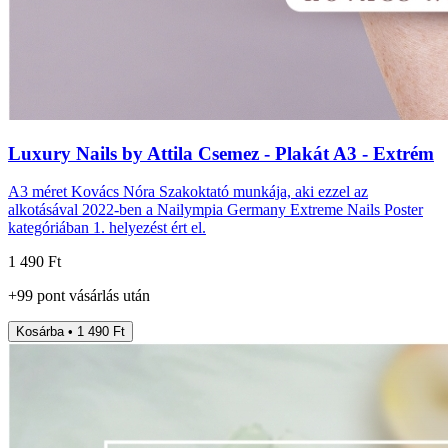
Luxury Nails by Attila Csemez - Plakát A3 - Extrém
A3 méret Kovács Nóra Szakoktató munkája, aki ezzel az
alkotásával 2022-ben a Nailympia Germany Extreme Nails Poster
kategóriában 1. helyezést ért el.
1 490 Ft
+
99
pont
vásárlás után
Kosárba • 1 490 Ft