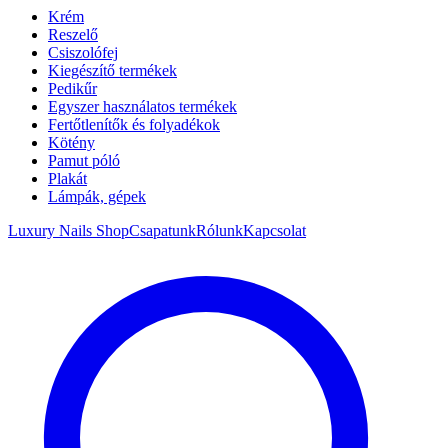
Krém
Reszelő
Csiszolófej
Kiegészítő termékek
Pedikűr
Egyszer használatos termékek
Fertőtlenítők és folyadékok
Kötény
Pamut póló
Plakát
Lámpák, gépek
Luxury Nails Shop
Csapatunk
Rólunk
Kapcsolat