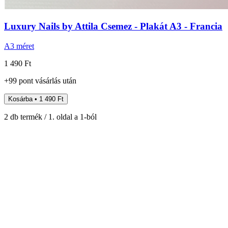
Luxury Nails by Attila Csemez - Plakát A3 - Francia
A3 méret
1 490 Ft
+
99
pont
vásárlás után
Kosárba • 1 490 Ft
2
db termék /
1
. oldal a
1
-ból