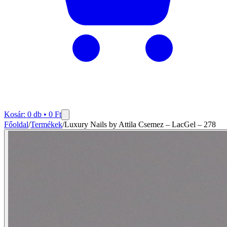
Kosár:
0
db •
0
Ft
Főoldal
/
Termékek
/
Luxury Nails by Attila Csemez – LacGel – 278