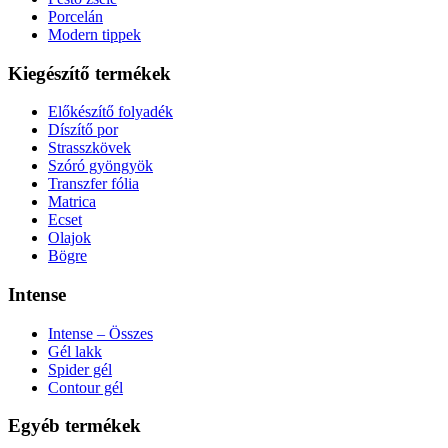
Porcelán
Modern tippek
Kiegészítő termékek
Előkészítő folyadék
Díszítő por
Strasszkövek
Szóró gyöngyök
Transzfer fólia
Matrica
Ecset
Olajok
Bögre
Intense
Intense – Összes
Gél lakk
Spider gél
Contour gél
Egyéb termékek