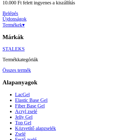
10.000 Ft felett ingyenes a kiszállítás
Belépés
Újdonságok
Termékek
▾
Márkák
STALEKS
Termékkategóriák
Összes termék
Alapanyagok
LacGel
Elastic Base Gel
Fiber Base Gel
Acryl zselé
Jelly Gel
Top Gel
Közvetítő alapzselék
Zselé
Festő zselé