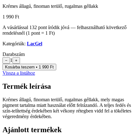
Krémes állagú, finoman terülő, rugalmas géllakk
1 990 Ft
A vásárlással
132
pont
íródik jóvá — felhasználható következő
rendelésnél (1 pont = 1 Ft)
Kategóriák:
LacGel
Darabszám
1
−
+
Kosárba teszem • 1 990 Ft
Vissza a listához
Termék leírása
Krémes állagú, finoman terülő, rugalmas géllakk, mely magas
pigment tartalma miatt használat előtt felrázandó. A teljes fedés és
szín-telítettség érdekében két vékony rétegben vidd fel a tökéletes
végeredmény érdekében.
Ajánlott termékek