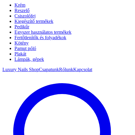
Krém
Reszelő
Csiszolófej
Kiegészítő termékek
Pedikűr
Egyszer használatos termékek
Fertőtlenítők és folyadékok
Kötény
Pamut póló
Plakát
Lámpák, gépek
Luxury Nails Shop
Csapatunk
Rólunk
Kapcsolat