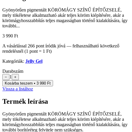
Gyönyörűen pigmentált KÖRÖMÁGY SZÍNŰ ÉPÍTŐZSELÉ,
mely tökéletese alkalmazható akár teljes köröm kiépítésére, akár a
körömágyhosszabbítás teljes magasságban történő kialakítására, így
további...
3 990 Ft
A vásárlással
266
pont
íródik jóvá — felhasználható következő
rendelésnél (1 pont = 1 Ft)
Kategóriák:
Jelly Gel
Darabszám
1
−
+
Kosárba teszem • 3 990 Ft
Vissza a listához
Termék leírása
Gyönyörűen pigmentált KÖRÖMÁGY SZÍNŰ ÉPÍTŐZSELÉ,
mely tökéletese alkalmazható akár teljes köröm kiépítésére, akár a
körömágyhosszabbítás teljes magasságban történő kialakítására, így
további borítóréteg felvitele nem szükséges.