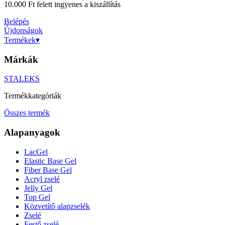
10.000 Ft felett ingyenes a kiszállítás
Belépés
Újdonságok
Termékek
▾
Márkák
STALEKS
Termékkategóriák
Összes termék
Alapanyagok
LacGel
Elastic Base Gel
Fiber Base Gel
Acryl zselé
Jelly Gel
Top Gel
Közvetítő alapzselék
Zselé
Festő zselé