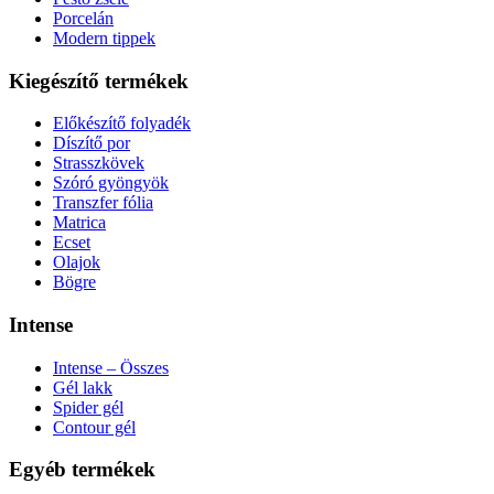
Porcelán
Modern tippek
Kiegészítő termékek
Előkészítő folyadék
Díszítő por
Strasszkövek
Szóró gyöngyök
Transzfer fólia
Matrica
Ecset
Olajok
Bögre
Intense
Intense – Összes
Gél lakk
Spider gél
Contour gél
Egyéb termékek