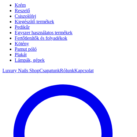
Krém
Reszelő
Csiszolófej
Kiegészítő termékek
Pedikűr
Egyszer használatos termékek
Fertőtlenítők és folyadékok
Kötény
Pamut póló
Plakát
Lámpák, gépek
Luxury Nails Shop
Csapatunk
Rólunk
Kapcsolat