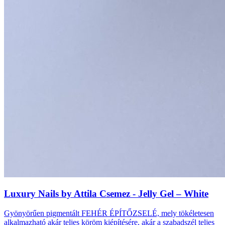
‌Luxury Nails by Attila Csemez - Jelly Gel – White
Gyönyörűen pigmentált FEHÉR ÉPÍTŐZSELÉ, mely tökéletesen
alkalmazható akár teljes köröm kiépítésére, akár a szabadszél teljes