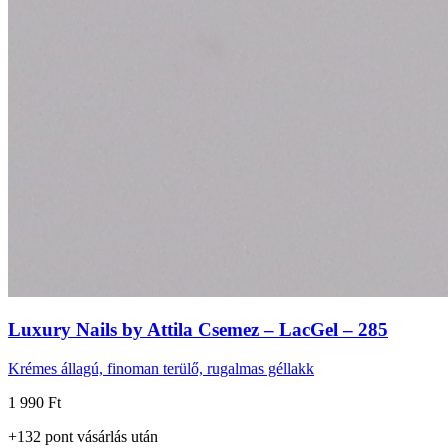
Luxury Nails by Attila Csemez – LacGel – 285
Krémes állagú, finoman terülő, rugalmas géllakk
1 990 Ft
+
132
pont
vásárlás után