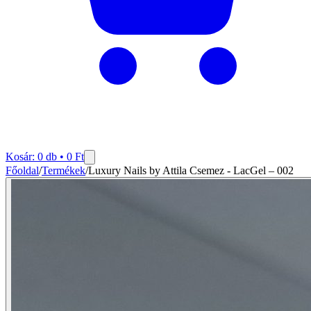
Kosár:
0
db •
0
Ft
Főoldal
/
Termékek
/
Luxury Nails by Attila Csemez - LacGel – 002