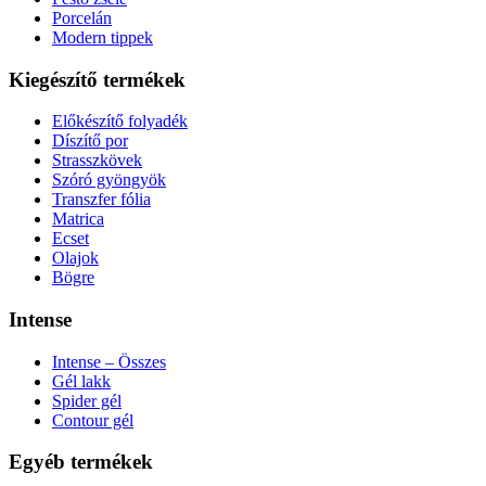
Porcelán
Modern tippek
Kiegészítő termékek
Előkészítő folyadék
Díszítő por
Strasszkövek
Szóró gyöngyök
Transzfer fólia
Matrica
Ecset
Olajok
Bögre
Intense
Intense – Összes
Gél lakk
Spider gél
Contour gél
Egyéb termékek