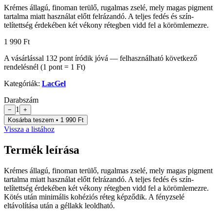
Krémes állagú, finoman terülő, rugalmas zselé, mely magas pigment
tartalma miatt használat előtt felrázandó. A teljes fedés és szín-
telítettség érdekében két vékony rétegben vidd fel a körömlemezre.
1 990 Ft
A vásárlással
132
pont
íródik jóvá — felhasználható következő
rendelésnél (1 pont = 1 Ft)
Kategóriák:
LacGel
Darabszám
1
−
+
Kosárba teszem • 1 990 Ft
Vissza a listához
Termék leírása
Krémes állagú, finoman terülő, rugalmas zselé, mely magas pigment
tartalma miatt használat előtt felrázandó. A teljes fedés és szín-
telítettség érdekében két vékony rétegben vidd fel a körömlemezre.
Kötés után minimális kohéziós réteg képződik. A fényzselé
eltávolítása után a géllakk leoldható.