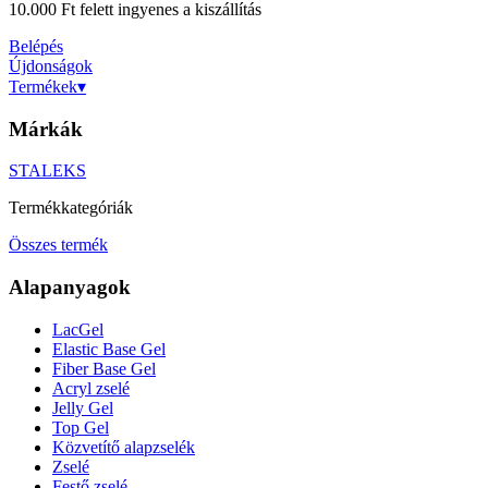
10.000 Ft felett ingyenes a kiszállítás
Belépés
Újdonságok
Termékek
▾
Márkák
STALEKS
Termékkategóriák
Összes termék
Alapanyagok
LacGel
Elastic Base Gel
Fiber Base Gel
Acryl zselé
Jelly Gel
Top Gel
Közvetítő alapzselék
Zselé
Festő zselé