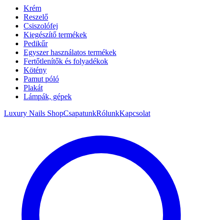
Krém
Reszelő
Csiszolófej
Kiegészítő termékek
Pedikűr
Egyszer használatos termékek
Fertőtlenítők és folyadékok
Kötény
Pamut póló
Plakát
Lámpák, gépek
Luxury Nails Shop
Csapatunk
Rólunk
Kapcsolat