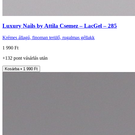
Luxury Nails by Attila Csemez – LacGel – 285
Krémes állagú, finoman terülő, rugalmas géllakk
1 990 Ft
+
132
pont
vásárlás után
Kosárba • 1 990 Ft