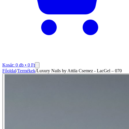
Kosár:
0
db •
0
Ft
Főoldal
/
Termékek
/
Luxury Nails by Attila Csemez - LacGel – 070