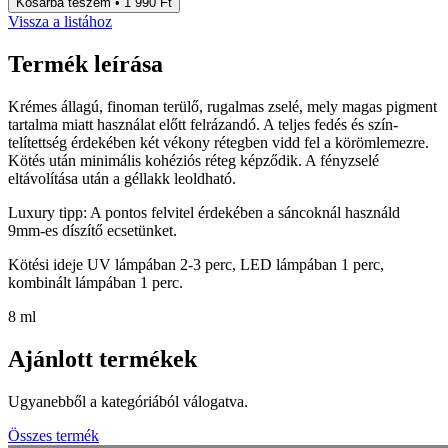
Kosárba teszem • 1 990 Ft
Vissza a listához
Termék leírása
Krémes állagú, finoman terülő, rugalmas zselé, mely magas pigment
tartalma miatt használat előtt felrázandó. A teljes fedés és szín-
telítettség érdekében két vékony rétegben vidd fel a körömlemezre.
Kötés után minimális kohéziós réteg képződik. A fényzselé
eltávolítása után a géllakk leoldható.
Luxury tipp: A pontos felvitel érdekében a sáncoknál használd
9mm-es díszítő ecsetünket.
Kötési ideje UV lámpában 2-3 perc, LED lámpában 1 perc,
kombinált lámpában 1 perc.
8 ml
Ajánlott termékek
Ugyanebből a kategóriából válogatva.
Összes termék