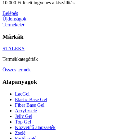
10.000 Ft felett ingyenes a kiszállítás
Belépés
Újdonságok
Termékek
▾
Márkák
STALEKS
Termékkategóriák
Összes termék
Alapanyagok
LacGel
Elastic Base Gel
Fiber Base Gel
Acryl zselé
Jelly Gel
Top Gel
Közvetítő alapzselék
Zselé
Festő zselé