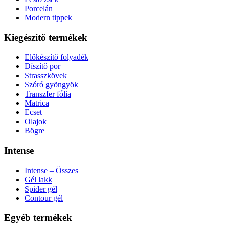
Porcelán
Modern tippek
Kiegészítő termékek
Előkészítő folyadék
Díszítő por
Strasszkövek
Szóró gyöngyök
Transzfer fólia
Matrica
Ecset
Olajok
Bögre
Intense
Intense – Összes
Gél lakk
Spider gél
Contour gél
Egyéb termékek