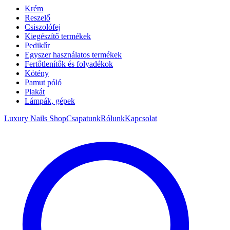
Krém
Reszelő
Csiszolófej
Kiegészítő termékek
Pedikűr
Egyszer használatos termékek
Fertőtlenítők és folyadékok
Kötény
Pamut póló
Plakát
Lámpák, gépek
Luxury Nails Shop
Csapatunk
Rólunk
Kapcsolat