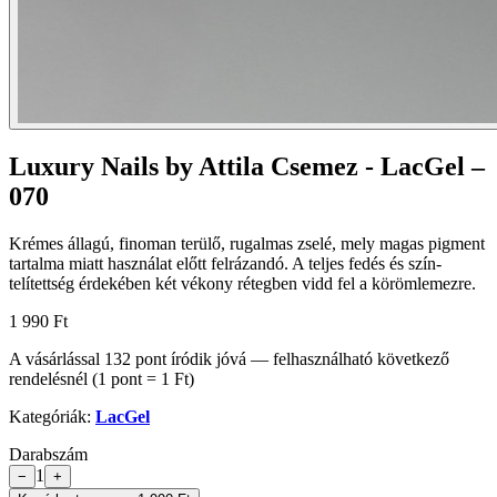
Luxury Nails by Attila Csemez - LacGel –
070
Krémes állagú, finoman terülő, rugalmas zselé, mely magas pigment
tartalma miatt használat előtt felrázandó. A teljes fedés és szín-
telítettség érdekében két vékony rétegben vidd fel a körömlemezre.
1 990 Ft
A vásárlással
132
pont
íródik jóvá — felhasználható következő
rendelésnél (1 pont = 1 Ft)
Kategóriák:
LacGel
Darabszám
1
−
+