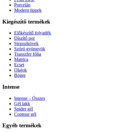
Porcelán
Modern tippek
Kiegészítő termékek
Előkészítő folyadék
Díszítő por
Strasszkövek
Szóró gyöngyök
Transzfer fólia
Matrica
Ecset
Olajok
Bögre
Intense
Intense – Összes
Gél lakk
Spider gél
Contour gél
Egyéb termékek