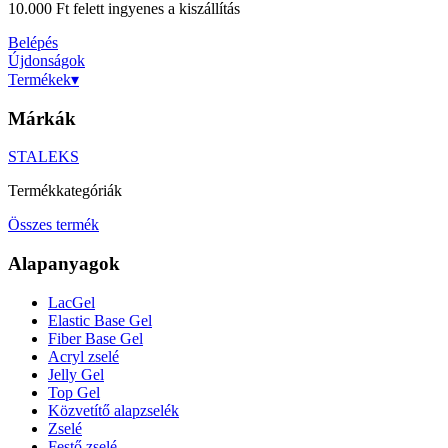
10.000 Ft felett ingyenes a kiszállítás
Belépés
Újdonságok
Termékek
▾
Márkák
STALEKS
Termékkategóriák
Összes termék
Alapanyagok
LacGel
Elastic Base Gel
Fiber Base Gel
Acryl zselé
Jelly Gel
Top Gel
Közvetítő alapzselék
Zselé
Festő zselé