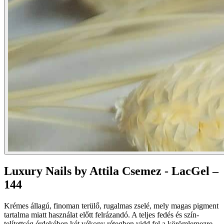
Luxury Nails by Attila Csemez - LacGel –
144
Krémes állagú, finoman terülő, rugalmas zselé, mely magas pigment
tartalma miatt használat előtt felrázandó. A teljes fedés és szín-
telítettség érdekében két vékony rétegben vidd fel a körömlemezre.