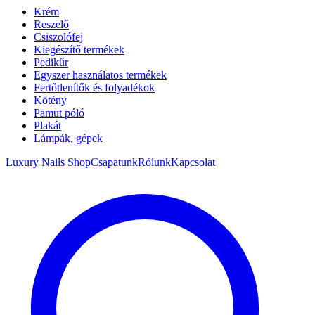
Krém
Reszelő
Csiszolófej
Kiegészítő termékek
Pedikűr
Egyszer használatos termékek
Fertőtlenítők és folyadékok
Kötény
Pamut póló
Plakát
Lámpák, gépek
Luxury Nails Shop
Csapatunk
Rólunk
Kapcsolat