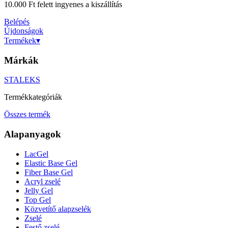
10.000 Ft felett ingyenes a kiszállítás
Belépés
Újdonságok
Termékek
▾
Márkák
STALEKS
Termékkategóriák
Összes termék
Alapanyagok
LacGel
Elastic Base Gel
Fiber Base Gel
Acryl zselé
Jelly Gel
Top Gel
Közvetítő alapzselék
Zselé
Festő zselé