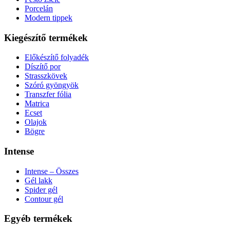
Porcelán
Modern tippek
Kiegészítő termékek
Előkészítő folyadék
Díszítő por
Strasszkövek
Szóró gyöngyök
Transzfer fólia
Matrica
Ecset
Olajok
Bögre
Intense
Intense – Összes
Gél lakk
Spider gél
Contour gél
Egyéb termékek