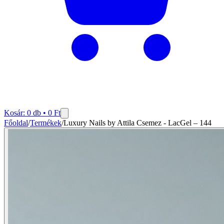
Kosár:
0
db •
0
Ft
Főoldal
/
Termékek
/
Luxury Nails by Attila Csemez - LacGel – 144