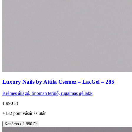
Luxury Nails by Attila Csemez – LacGel – 285
Krémes állagú, finoman terülő, rugalmas géllakk
1 990 Ft
+
132
pont
vásárlás után
Kosárba • 1 990 Ft