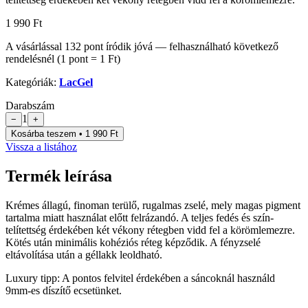
1 990 Ft
A vásárlással
132
pont
íródik jóvá — felhasználható következő
rendelésnél (1 pont = 1 Ft)
Kategóriák:
LacGel
Darabszám
1
−
+
Kosárba teszem • 1 990 Ft
Vissza a listához
Termék leírása
Krémes állagú, finoman terülő, rugalmas zselé, mely magas pigment
tartalma miatt használat előtt felrázandó. A teljes fedés és szín-
telítettség érdekében két vékony rétegben vidd fel a körömlemezre.
Kötés után minimális kohéziós réteg képződik. A fényzselé
eltávolítása után a géllakk leoldható.
Luxury tipp: A pontos felvitel érdekében a sáncoknál használd
9mm-es díszítő ecsetünket.