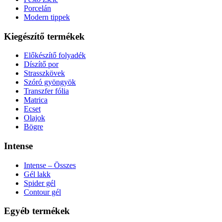
Porcelán
Modern tippek
Kiegészítő termékek
Előkészítő folyadék
Díszítő por
Strasszkövek
Szóró gyöngyök
Transzfer fólia
Matrica
Ecset
Olajok
Bögre
Intense
Intense – Összes
Gél lakk
Spider gél
Contour gél
Egyéb termékek