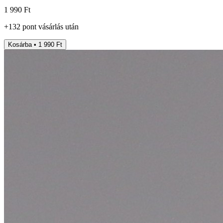
1 990 Ft
+
132
pont
vásárlás után
Kosárba • 1 990 Ft