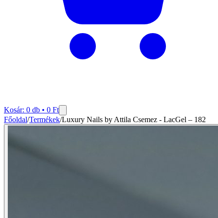
Kosár:
0
db •
0
Ft
Főoldal
/
Termékek
/
Luxury Nails by Attila Csemez - LacGel – 182