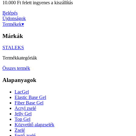
10.000 Ft felett ingyenes a kiszállítás
Belépés
Újdonságok
Termékek
▾
Márkák
STALEKS
Termékkategóriák
Összes termék
Alapanyagok
LacGel
Elastic Base Gel
Fiber Base Gel
Acryl zselé
Jelly Gel
Top Gel
Közvetítő alapzselék
Zselé
Festő zselé