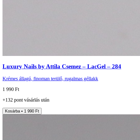
Luxury Nails by Attila Csemez – LacGel – 284
Krémes állagú, finoman terülő, rugalmas géllakk
1 990 Ft
+
132
pont
vásárlás után
Kosárba • 1 990 Ft