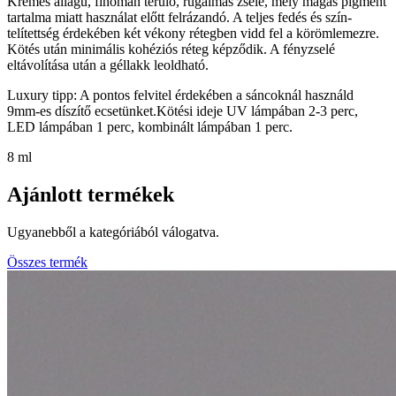
Krémes állagú, finoman terülő, rugalmas zselé, mely magas pigment
tartalma miatt használat előtt felrázandó. A teljes fedés és szín-
telítettség érdekében két vékony rétegben vidd fel a körömlemezre.
Kötés után minimális kohéziós réteg képződik. A fényzselé
eltávolítása után a géllakk leoldható.
Luxury tipp: A pontos felvitel érdekében a sáncoknál használd
9mm-es díszítő ecsetünket.
Kötési ideje UV lámpában 2-3 perc,
LED lámpában 1 perc, kombinált lámpában 1 perc.
8 ml
Ajánlott termékek
Ugyanebből a kategóriából válogatva.
Összes termék