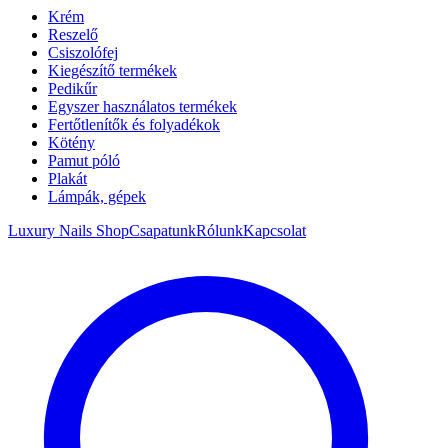
Krém
Reszelő
Csiszolófej
Kiegészítő termékek
Pedikűr
Egyszer használatos termékek
Fertőtlenítők és folyadékok
Kötény
Pamut póló
Plakát
Lámpák, gépek
Luxury Nails Shop
Csapatunk
Rólunk
Kapcsolat