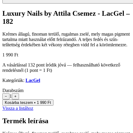
Luxury Nails by Attila Csemez - LacGel –
182
Krémes állagú, finoman terülő, rugalmas zselé, mely magas pigment
tartalma miatt használat előtt felrázandó. A teljes fedés és szín-
telítettség érdekében két vékony rétegben vidd fel a körömlemezre.
1 990 Ft
A vásárlással
132
pont
íródik jóvá — felhasználható következő
rendelésnél (1 pont = 1 Ft)
Kategóriák:
LacGel
Darabszám
1
−
+
Kosárba teszem • 1 990 Ft
Vissza a listához
Termék leírása