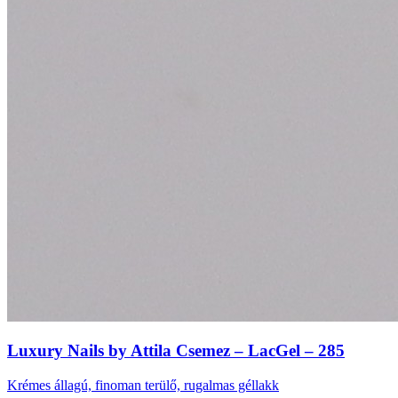
Luxury Nails by Attila Csemez – LacGel – 285
Krémes állagú, finoman terülő, rugalmas géllakk