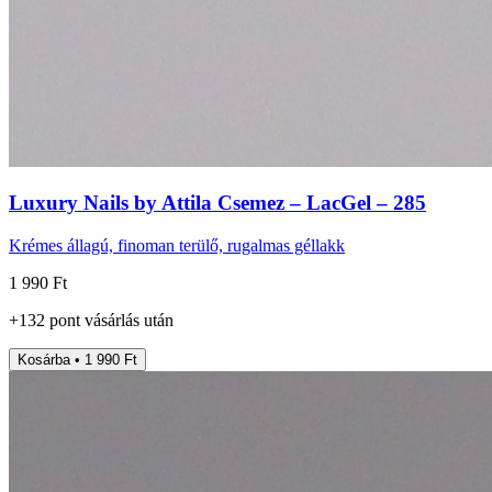
Luxury Nails by Attila Csemez – LacGel – 285
Krémes állagú, finoman terülő, rugalmas géllakk
1 990 Ft
+
132
pont
vásárlás után
Kosárba • 1 990 Ft