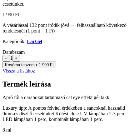
ecsetünket.
1 990 Ft
A vásárlással
132
pont
íródik jóvá — felhasználható következő
rendelésnél (1 pont = 1 Ft)
Kategóriák:
LacGel
Darabszám
1
−
+
Kosárba teszem • 1 990 Ft
Vissza a listához
Termék leírása
Apró fólia darabokat tartalmazó cat eye effekt gél lakk.
Luxury tipp: A pontos felvitel érdekében a sáncoknál használd
9mm-es díszítő ecsetünket.
Kötési ideje UV lámpában 2-3 perc,
LED lámpában 1 perc, kombinált lámpában 1 perc.
8 ml