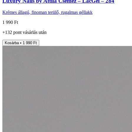
Luxury Nails by Attila Csemez – LacGel – 284
Krémes állagú, finoman terülő, rugalmas géllakk
1 990 Ft
+
132
pont
vásárlás után
Kosárba • 1 990 Ft