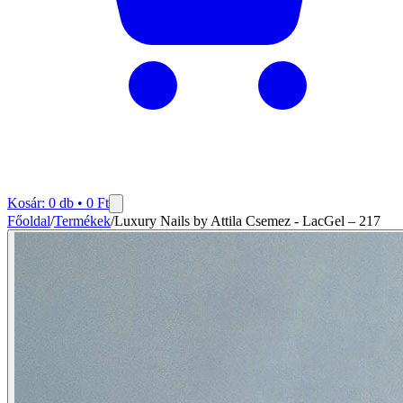
Kosár:
0
db •
0
Ft
Főoldal
/
Termékek
/
Luxury Nails by Attila Csemez - LacGel – 217