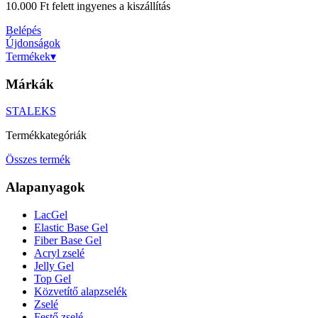
10.000 Ft felett ingyenes a kiszállítás
Belépés
Újdonságok
Termékek
▾
Márkák
STALEKS
Termékkategóriák
Összes termék
Alapanyagok
LacGel
Elastic Base Gel
Fiber Base Gel
Acryl zselé
Jelly Gel
Top Gel
Közvetítő alapzselék
Zselé
Festő zselé