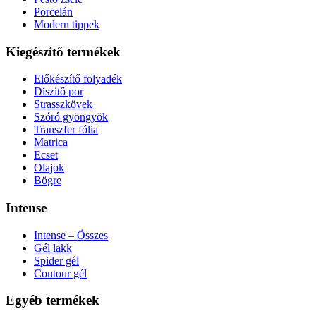
Porcelán
Modern tippek
Kiegészítő termékek
Előkészítő folyadék
Díszítő por
Strasszkövek
Szóró gyöngyök
Transzfer fólia
Matrica
Ecset
Olajok
Bögre
Intense
Intense – Összes
Gél lakk
Spider gél
Contour gél
Egyéb termékek