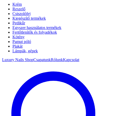
Krém
Reszelő
Csiszolófej
Kiegészítő termékek
Pedikűr
Egyszer használatos termékek
Fertőtlenítők és folyadékok
Kötény
Pamut póló
Plakát
Lámpák, gépek
Luxury Nails Shop
Csapatunk
Rólunk
Kapcsolat