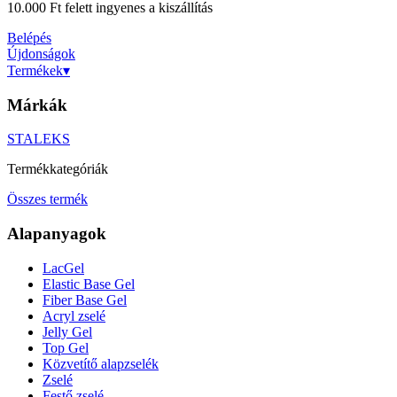
10.000 Ft felett ingyenes a kiszállítás
Belépés
Újdonságok
Termékek
▾
Márkák
STALEKS
Termékkategóriák
Összes termék
Alapanyagok
LacGel
Elastic Base Gel
Fiber Base Gel
Acryl zselé
Jelly Gel
Top Gel
Közvetítő alapzselék
Zselé
Festő zselé