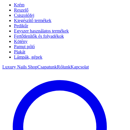
Krém
Reszelő
Csiszolófej
Kiegészítő termékek
Pedikűr
Egyszer használatos termékek
Fertőtlenítők és folyadékok
Kötény
Pamut póló
Plakát
Lámpák, gépek
Luxury Nails Shop
Csapatunk
Rólunk
Kapcsolat