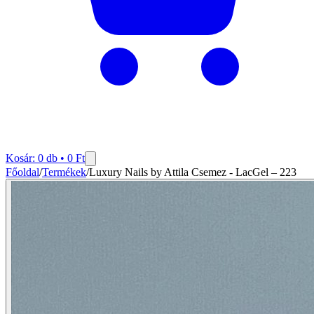
Kosár:
0
db •
0
Ft
Főoldal
/
Termékek
/
Luxury Nails by Attila Csemez - LacGel – 223