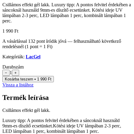
Csillámos effekt gél lakk. Luxury tipp: A pontos felvitel érdekében a
sáncoknál használd 9mm-es díszítő ecsetünket. Kötési ideje UV
lámpában 2-3 perc, LED lámpában 1 perc, kombinált lámpában 1
perc.
1 990 Ft
A vásárlással
132
pont
íródik jóvá — felhasználható következő
rendelésnél (1 pont = 1 Ft)
Kategóriák:
LacGel
Darabszám
1
−
+
Kosárba teszem • 1 990 Ft
Vissza a listához
Termék leírása
Csillámos effekt gél lakk.
Luxury tipp: A pontos felvitel érdekében a sáncoknál használd
9mm-es díszítő ecsetünket.
Kötési ideje UV lámpában 2-3 perc,
LED lámpában 1 perc, kombinált lámpában 1 perc.