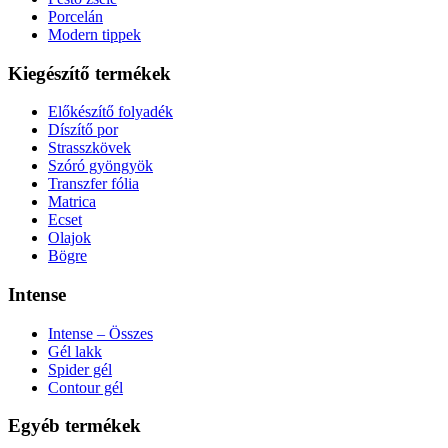
Porcelán
Modern tippek
Kiegészítő termékek
Előkészítő folyadék
Díszítő por
Strasszkövek
Szóró gyöngyök
Transzfer fólia
Matrica
Ecset
Olajok
Bögre
Intense
Intense – Összes
Gél lakk
Spider gél
Contour gél
Egyéb termékek