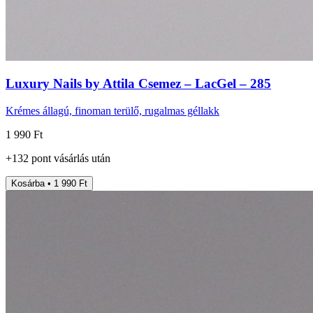
Luxury Nails by Attila Csemez – LacGel – 285
Krémes állagú, finoman terülő, rugalmas géllakk
1 990 Ft
+
132
pont
vásárlás után
Kosárba • 1 990 Ft