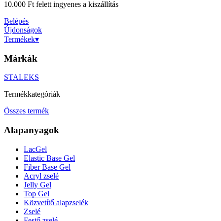
10.000 Ft felett ingyenes a kiszállítás
Belépés
Újdonságok
Termékek
▾
Márkák
STALEKS
Termékkategóriák
Összes termék
Alapanyagok
LacGel
Elastic Base Gel
Fiber Base Gel
Acryl zselé
Jelly Gel
Top Gel
Közvetítő alapzselék
Zselé
Festő zselé