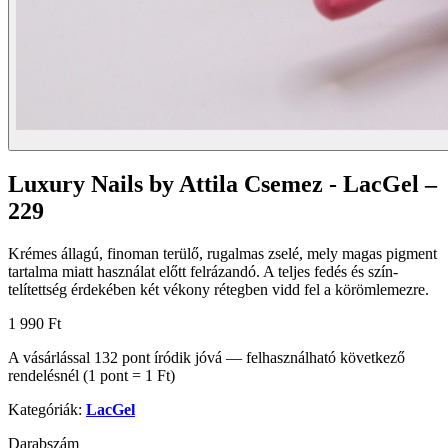
Luxury Nails by Attila Csemez - LacGel –
229
Krémes állagú, finoman terülő, rugalmas zselé, mely magas pigment
tartalma miatt használat előtt felrázandó. A teljes fedés és szín-
telítettség érdekében két vékony rétegben vidd fel a körömlemezre.
1 990 Ft
A vásárlással
132
pont
íródik jóvá — felhasználható következő
rendelésnél (1 pont = 1 Ft)
Kategóriák:
LacGel
Darabszám