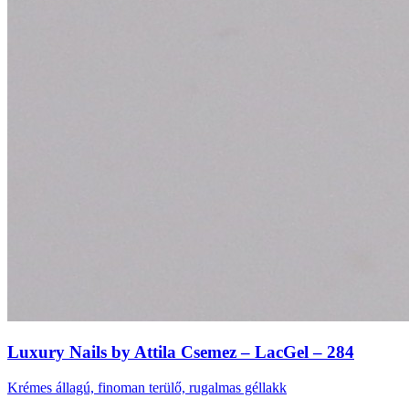
Luxury Nails by Attila Csemez – LacGel – 284
Krémes állagú, finoman terülő, rugalmas géllakk