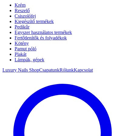
Krém
Reszelő
Csiszolófej
Kiegészítő termékek
Pedikűr
Egyszer használatos termékek
Fertőtlenítők és folyadékok
Kötény
Pamut póló
Plakát
Lámpák, gépek
Luxury Nails Shop
Csapatunk
Rólunk
Kapcsolat