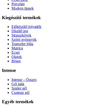
Porcelán
Modern tippek
Kiegészítő termékek
Előkészítő folyadék
Díszítő por
Strasszkövek
Szóró gyöngyök
Transzfer fólia
Matrica
Ecset
Olajok
Bögre
Intense
Intense – Összes
Gél lakk
Spider gél
Contour gél
Egyéb termékek