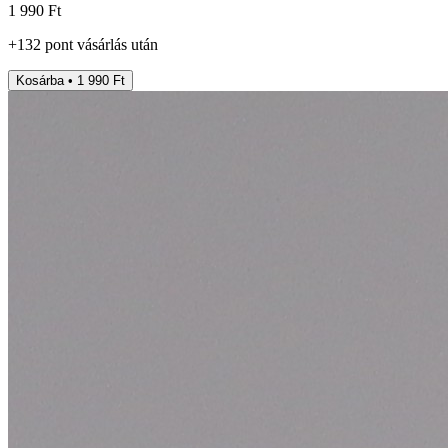
1 990 Ft
+
132
pont
vásárlás után
Kosárba • 1 990 Ft