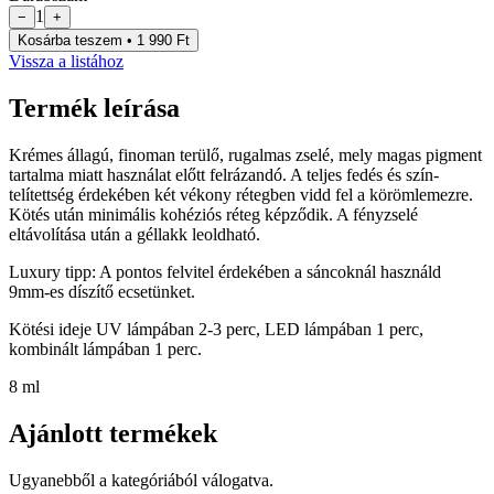
1
−
+
Kosárba teszem • 1 990 Ft
Vissza a listához
Termék leírása
Krémes állagú, finoman terülő, rugalmas zselé, mely magas pigment
tartalma miatt használat előtt felrázandó. A teljes fedés és szín-
telítettség érdekében két vékony rétegben vidd fel a körömlemezre.
Kötés után minimális kohéziós réteg képződik. A fényzselé
eltávolítása után a géllakk leoldható.
Luxury tipp: A pontos felvitel érdekében a sáncoknál használd
9mm-es díszítő ecsetünket.
Kötési ideje UV lámpában 2-3 perc, LED lámpában 1 perc,
kombinált lámpában 1 perc.
8 ml
Ajánlott termékek
Ugyanebből a kategóriából válogatva.