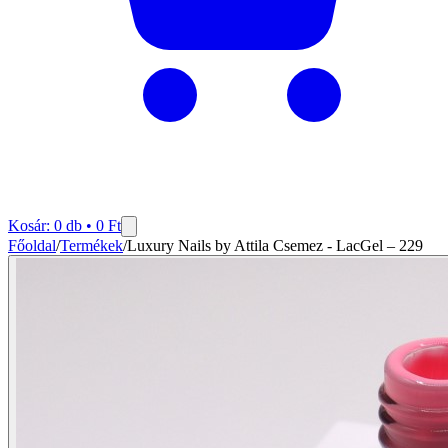
Kosár:
0
db •
0
Ft
Főoldal
/
Termékek
/
Luxury Nails by Attila Csemez - LacGel – 229