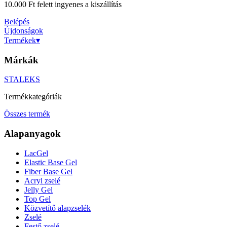
10.000 Ft felett ingyenes a kiszállítás
Belépés
Újdonságok
Termékek
▾
Márkák
STALEKS
Termékkategóriák
Összes termék
Alapanyagok
LacGel
Elastic Base Gel
Fiber Base Gel
Acryl zselé
Jelly Gel
Top Gel
Közvetítő alapzselék
Zselé
Festő zselé