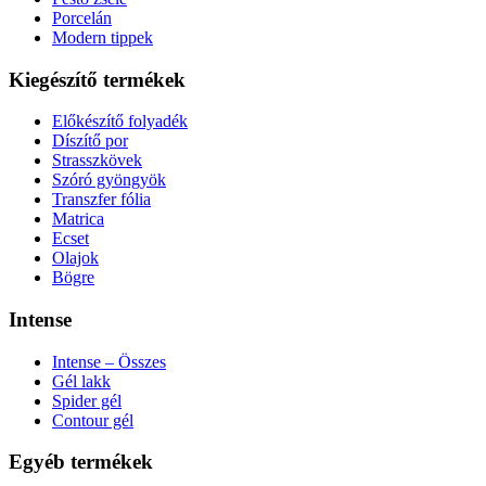
Porcelán
Modern tippek
Kiegészítő termékek
Előkészítő folyadék
Díszítő por
Strasszkövek
Szóró gyöngyök
Transzfer fólia
Matrica
Ecset
Olajok
Bögre
Intense
Intense – Összes
Gél lakk
Spider gél
Contour gél
Egyéb termékek