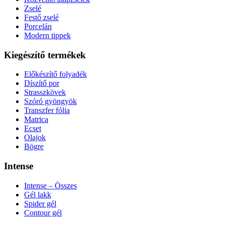
Zselé
Festő zselé
Porcelán
Modern tippek
Kiegészítő termékek
Előkészítő folyadék
Díszítő por
Strasszkövek
Szóró gyöngyök
Transzfer fólia
Matrica
Ecset
Olajok
Bögre
Intense
Intense – Összes
Gél lakk
Spider gél
Contour gél