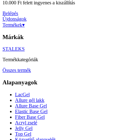
10.000 Ft felett ingyenes a kiszállítás
Belépés
Újdonságok
Termékek
▾
Márkák
STALEKS
Termékkategóriák
Összes termék
Alapanyagok
LacGel
Allure gél lakk
Allure Base Gel
Elastic Base Gel
Fiber Base Gel
Acryl zselé
Jelly Gel
Top Gel
Közvetítő alapzselék