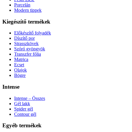
Porcelán
Modern tippek
Kiegészítő termékek
Előkészítő folyadék
Díszítő por
Strasszkövek
Szóró gyöngyök
Transzfer fólia
Matrica
Ecset
Olajok
Bögre
Intense
Intense – Összes
Gél lakk
Spider gél
Contour gél
Egyéb termékek