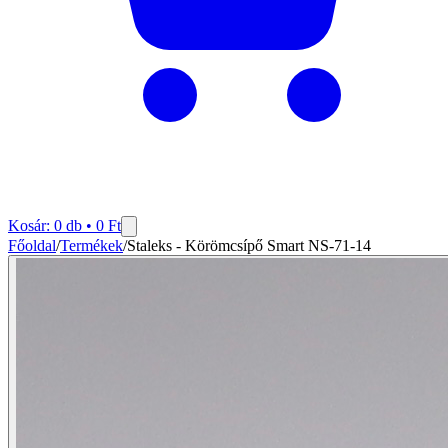
Kosár:
0
db •
0
Ft
Főoldal
/
Termékek
/
Staleks - Körömcsípő Smart NS-71-14