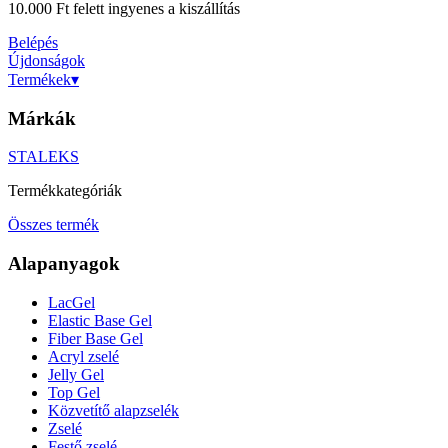
10.000 Ft felett ingyenes a kiszállítás
Belépés
Újdonságok
Termékek
▾
Márkák
STALEKS
Termékkategóriák
Összes termék
Alapanyagok
LacGel
Elastic Base Gel
Fiber Base Gel
Acryl zselé
Jelly Gel
Top Gel
Közvetítő alapzselék
Zselé
Festő zselé