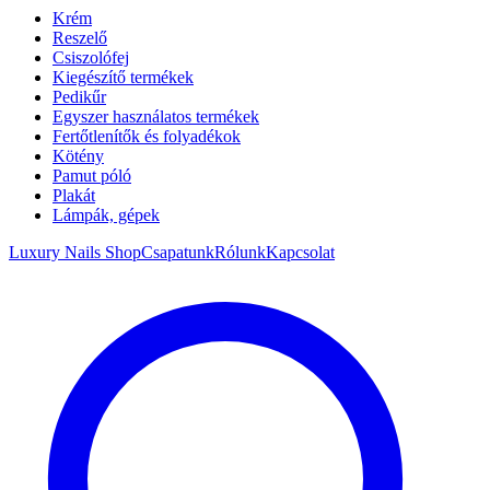
Krém
Reszelő
Csiszolófej
Kiegészítő termékek
Pedikűr
Egyszer használatos termékek
Fertőtlenítők és folyadékok
Kötény
Pamut póló
Plakát
Lámpák, gépek
Luxury Nails Shop
Csapatunk
Rólunk
Kapcsolat