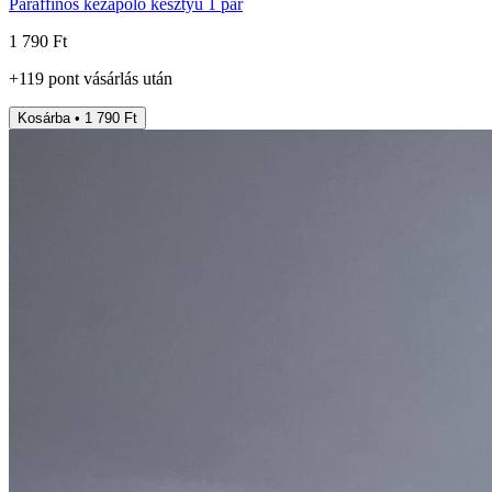
Paraffinos kézápoló kesztyű 1 pár
1 790 Ft
+
119
pont
vásárlás után
Kosárba • 1 790 Ft