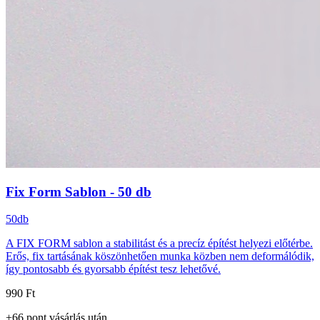
Fix Form Sablon - 50 db
50db
A FIX FORM sablon a stabilitást és a precíz építést helyezi előtérbe.
Erős, fix tartásának köszönhetően munka közben nem deformálódik,
így pontosabb és gyorsabb építést tesz lehetővé.
990 Ft
+
66
pont
vásárlás után