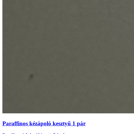
Paraffinos kézápoló kesztyű 1 pár