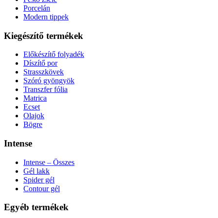
Porcelán
Modern tippek
Kiegészítő termékek
Előkészítő folyadék
Díszítő por
Strasszkövek
Szóró gyöngyök
Transzfer fólia
Matrica
Ecset
Olajok
Bögre
Intense
Intense – Összes
Gél lakk
Spider gél
Contour gél
Egyéb termékek