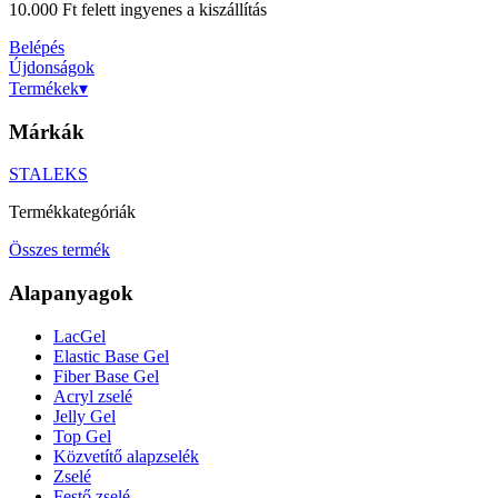
10.000 Ft felett ingyenes a kiszállítás
Belépés
Újdonságok
Termékek
▾
Márkák
STALEKS
Termékkategóriák
Összes termék
Alapanyagok
LacGel
Elastic Base Gel
Fiber Base Gel
Acryl zselé
Jelly Gel
Top Gel
Közvetítő alapzselék
Zselé
Festő zselé