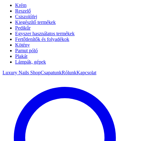
Krém
Reszelő
Csiszolófej
Kiegészítő termékek
Pedikűr
Egyszer használatos termékek
Fertőtlenítők és folyadékok
Kötény
Pamut póló
Plakát
Lámpák, gépek
Luxury Nails Shop
Csapatunk
Rólunk
Kapcsolat