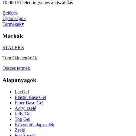
10.000 Ft felett ingyenes a kiszállítás
Belépés
Újdonságok
Termékek
▾
Márkák
STALEKS
Termékkategóriák
Összes termék
Alapanyagok
LacGel
Elastic Base Gel
Fiber Base Gel
Acryl zselé
Jelly Gel
Top Gel
Közvetítő alapzselék
Zselé
Festő zselé