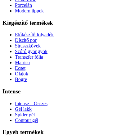
Porcelán
Modern tippek
Kiegészítő termékek
Előkészítő folyadék
Díszítő por
Strasszkövek
Szóró gyöngyök
Transzfer fólia
Matrica
Ecset
Olajok
Bögre
Intense
Intense – Összes
Gél lakk
Spider gél
Contour gél
Egyéb termékek